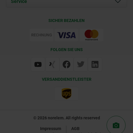
Service
Karriere
Kontakt
CAD
SICHER BEZAHLEN
Lieferkonditionen
Web Support
Zertifizierung
FOLGEN SIE UNS
VERSANDDIENSTLEISTER
© 2026 norelem. All rights reserved
Impressum
AGB