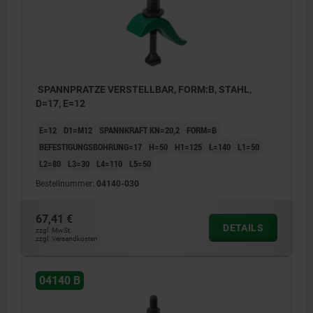
SPANNPRATZE VERSTELLBAR, FORM:B, STAHL,
D=17, E=12
E=12
D1=M12
SPANNKRAFT KN=20,2
FORM=B
BEFESTIGUNGSBOHRUNG=17
H=50
H1=125
L=140
L1=50
L2=80
L3=30
L4=110
L5=50
Bestellnummer:
04140-030
67,41 €
DETAILS
zzgl. MwSt.
zzgl. Versandkosten
04140 B