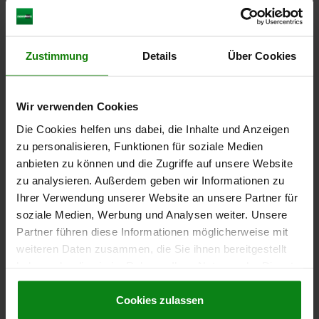
Zustimmung
Details
Über Cookies
SPANNPRATZE VERSTELLBAR, FORM:B, STAHL,
D=21, E=16
Wir verwenden Cookies
E=16
D1=M16
SPANNKRAFT KN=37,8
FORM=B
Die Cookies helfen uns dabei, die Inhalte und Anzeigen
BEFESTIGUNGSBOHRUNG=21
H=65
H1=160
L=175
L1=70
zu personalisieren, Funktionen für soziale Medien
L2=95
L3=40
L4=135
L5=60
anbieten zu können und die Zugriffe auf unsere Website
Bestellnummer:
04140-080
zu analysieren. Außerdem geben wir Informationen zu
Ihrer Verwendung unserer Website an unsere Partner für
96,45 €
DETAILS
soziale Medien, Werbung und Analysen weiter. Unsere
zzgl. MwSt.
zzgl. Versandkosten
Partner führen diese Informationen möglicherweise mit
weiteren Daten zusammen, die Sie ihnen bereitgestellt
haben oder die sie im Rahmen Ihrer Nutzung der Dienste
04140 B
gesammelt haben.
Cookie Richtlinien
Impressum
|
Datenschutz
|
AGB
Cookies zulassen