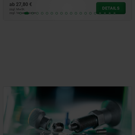
ab
21,37 €
AILS
DE
zzgl. MwSt.
zzgl. Versandkosten