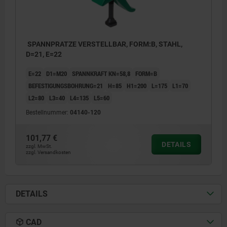
SPANNPRATZE VERSTELLBAR, FORM:B, STAHL,
D=21, E=22
E=22
D1=M20
SPANNKRAFT KN=58,8
FORM=B
BEFESTIGUNGSBOHRUNG=21
H=85
H1=200
L=175
L1=70
L2=80
L3=40
L4=135
L5=60
Bestellnummer:
04140-120
101,77 €
DETAILS
zzgl. MwSt.
zzgl. Versandkosten
DETAILS
CAD