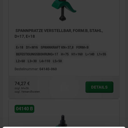
SPANNPRATZE VERSTELLBAR, FORM:B, STAHL,
D=17, E=18
E=18
D1=M16
SPANNKRAFT KN=37,8
FORM=B
BEFESTIGUNGSBOHRUNG=17
H=75
H1=160
L=140
L1=55
L2=60
L3=30
L4=110
L5=50
Bestellnummer:
04140-060
74,27 €
DETAILS
zzgl. MwSt.
zzgl. Versandkosten
04140 B