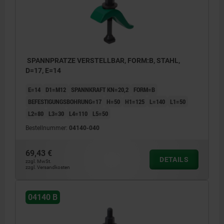
SPANNPRATZE VERSTELLBAR, FORM:B, STAHL,
D=17, E=14
E=14
D1=M12
SPANNKRAFT KN=20,2
FORM=B
BEFESTIGUNGSBOHRUNG=17
H=50
H1=125
L=140
L1=50
L2=80
L3=30
L4=110
L5=50
Bestellnummer:
04140-040
69,43 €
DETAILS
zzgl. MwSt.
zzgl. Versandkosten
04140 B