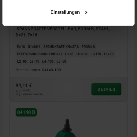
Einstellungen
SPANNPRATZE VERSTELLBAR, FORM:B, STAHL,
D=21, E=18
E=18
D1=M16
SPANNKRAFT KN=37,8
FORM=B
BEFESTIGUNGSBOHRUNG=21
H=65
H1=160
L=175
L1=70
L2=95
L3=40
L4=135
L5=60
Bestellnummer:
04140-100
94,11 €
DETAILS
zzgl. MwSt.
zzgl. Versandkosten
04140 B