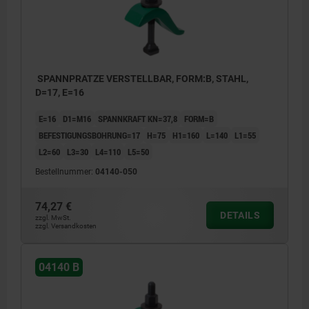
SPANNPRATZE VERSTELLBAR, FORM:B, STAHL,
D=17, E=16
E=16
D1=M16
SPANNKRAFT KN=37,8
FORM=B
BEFESTIGUNGSBOHRUNG=17
H=75
H1=160
L=140
L1=55
L2=60
L3=30
L4=110
L5=50
Bestellnummer:
04140-050
74,27 €
DETAILS
zzgl. MwSt.
zzgl. Versandkosten
04140 B