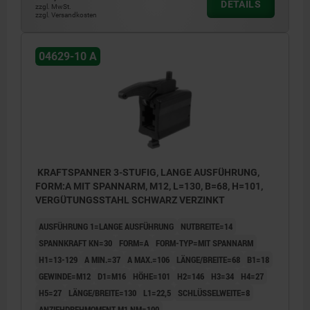
DETAILS
zzgl. MwSt.
zzgl. Versandkosten
04629-10 A
KRAFTSPANNER 3-STUFIG, LANGE AUSFÜHRUNG,
FORM:A MIT SPANNARM, M12, L=130, B=68, H=101,
VERGÜTUNGSSTAHL SCHWARZ VERZINKT
AUSFÜHRUNG 1=LANGE AUSFÜHRUNG
NUTBREITE=14
SPANNKRAFT KN=30
FORM=A
FORM-TYP=MIT SPANNARM
H1=13-129
A MIN.=37
A MAX.=106
LÄNGE/BREITE=68
B1=18
GEWINDE=M12
D1=M16
HÖHE=101
H2=146
H3=34
H4=27
H5=27
LÄNGE/BREITE=130
L1=22,5
SCHLÜSSELWEITE=8
ANZIEHDREHMOMENT M1 NM=100