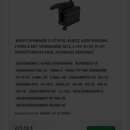
KRAFTSPANNER 3-STUFIG, KURZE AUSFÜHRUNG,
FORM:A MIT SPANNARM, M12, L=65, B=52, H=67,
VERGÜTUNGSSTAHL SCHWARZ VERZINKT
AUSFÜHRUNG 1=KURZE AUSFÜHRUNG
NUTBREITE=14
SPANNKRAFT KN=22
FORM=A
FORM-TYP=MIT SPANNARM
H1=9-74
A MIN.=30
A MAX.=58
LÄNGE/BREITE=52
B1=13
GEWINDE=M12
D1=M12
HÖHE=67
H2=98
H3=25
H4=16
H5=16
LÄNGE/BREITE=65
L1=14,5
SCHLÜSSELWEITE=6
ANZIEHDREHMOMENT M1 NM=55
ANZIEHDREHMOMENT M2 NM=40
Bestellnummer:
04629-10-2120651
271,32 €