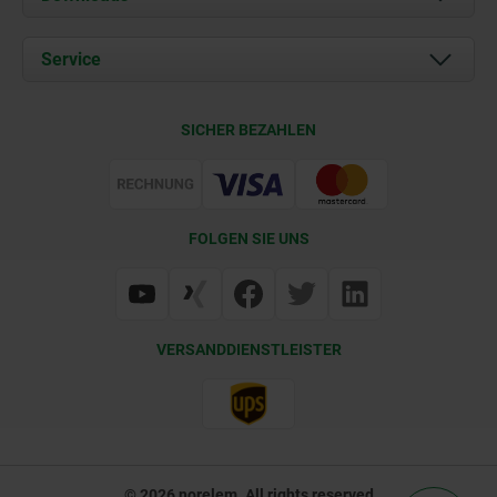
Aktuelles
Dokumente
Service
Karriere
Kontakt
CAD
SICHER BEZAHLEN
Lieferkonditionen
Web Support
Zertifizierung
FOLGEN SIE UNS
VERSANDDIENSTLEISTER
© 2026 norelem. All rights reserved