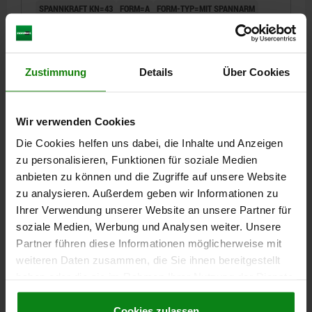
SPANNKRAFT KN=43
FORM=A
FORM-TYP=MIT SPANNARM
H1=16-147
A MIN.=48
A MAX.=144
LÄNGE/BREITE=75
B1=20
GEWINDE=M16
D1=M20
HÖHE=116
H2=175
H3=43
H4=29
H5=29
LÄNGE/BREITE=150
L1=25
SCHLÜSSELWEITE=10
Zustimmung
Details
Über Cookies
ANZIEHDREHMOMENT M1 NM=200
ANZIEHDREHMOMENT M2 NM=150
Bestellnummer:
04629-10-1161501
Wir verwenden Cookies
Die Cookies helfen uns dabei, die Inhalte und Anzeigen
428,00 €
DETAILS
zu personalisieren, Funktionen für soziale Medien
zzgl. MwSt.
zzgl. Versandkosten
anbieten zu können und die Zugriffe auf unsere Website
zu analysieren. Außerdem geben wir Informationen zu
04629-10 A
Ihrer Verwendung unserer Website an unsere Partner für
soziale Medien, Werbung und Analysen weiter. Unsere
Partner führen diese Informationen möglicherweise mit
weiteren Daten zusammen, die Sie ihnen bereitgestellt
haben oder die sie im Rahmen Ihrer Nutzung der Dienste
gesammelt haben.
Cookie Richtlinien
Impressum
|
Datenschutz
|
AGB
Cookies zulassen