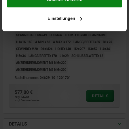
KRAFTSPANNER 3-STUFIG, LANGE AUSFÜHRUNG,
FORM:A MIT SPANNARM, M20, L=170, B=85, H=140,
VERGÜTUNGSSTAHL SCHWARZ VERZINKT
Einstellungen
AUSFÜHRUNG 1=LANGE AUSFÜHRUNG
NUTBREITE=22
SPANNKRAFT KN=49
FORM=A
FORM-TYP=MIT SPANNARM
H1=16-169
A MIN.=68
A MAX.=172
LÄNGE/BREITE=85
B1=25
GEWINDE=M20
D1=M24
HÖHE=140
H2=207
H3=52
H4=34
H5=34
LÄNGE/BREITE=170
L1=29
SCHLÜSSELWEITE=12
ANZIEHDREHMOMENT M1 NM=220
ANZIEHDREHMOMENT M2 NM=200
Bestellnummer:
04629-10-1201701
577,00 €
DETAILS
zzgl. MwSt.
zzgl. Versandkosten
DETAILS