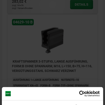
283,02 €
DETAILS
zzgl. MwSt.
zzgl. Versandkosten
04629-10 B
KRAFTSPANNER 3-STUFIG, LANGE AUSFÜHRUNG,
FORM:B OHNE SPANNARM, M16, L=150, B=75, H=116,
VERGÜTUNGSSTAHL SCHWARZ VERZINKT
AUSFÜHRUNG 1=LANGE AUSFÜHRUNG
NUTBREITE=18
SPANNKRAFT KN=43
FORM=B
FORM-TYP=OHNE SPANNARM
H1=16-147
LÄNGE/BREITE=75
GEWINDE=M16
HÖHE=116
H3=43
H4=29
H5=29
LÄNGE/BREITE=150
L1=25
ANZIEHDREHMOMENT M2 NM=150