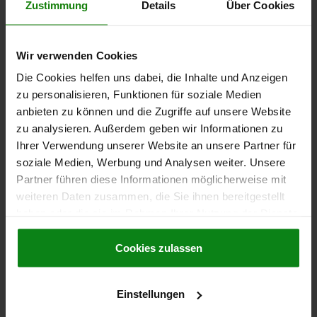
Zustimmung
Details
Über Cookies
Bestellnummer:
04629-10-1161500
307,00 €
Wir verwenden Cookies
DETAILS
zzgl. MwSt.
zzgl. Versandkosten
Die Cookies helfen uns dabei, die Inhalte und Anzeigen
zu personalisieren, Funktionen für soziale Medien
04629-10 B
anbieten zu können und die Zugriffe auf unsere Website
zu analysieren. Außerdem geben wir Informationen zu
Ihrer Verwendung unserer Website an unsere Partner für
soziale Medien, Werbung und Analysen weiter. Unsere
Partner führen diese Informationen möglicherweise mit
weiteren Daten zusammen, die Sie ihnen bereitgestellt
haben oder die sie im Rahmen Ihrer Nutzung der Dienste
KRAFTSPANNER 3-STUFIG, LANGE AUSFÜHRUNG,
gesammelt haben.
Cookie Richtlinien
FORM:B OHNE SPANNARM, M20, L=170, B=85, H=140,
Impressum
|
Datenschutz
|
AGB
Cookies zulassen
VERGÜTUNGSSTAHL SCHWARZ VERZINKT
AUSFÜHRUNG 1=LANGE AUSFÜHRUNG
NUTBREITE=22
Einstellungen
SPANNKRAFT KN=49
FORM=B
FORM-TYP=OHNE SPANNARM