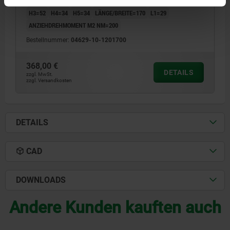
H1=16-169
LÄNGE/BREITE=85
GEWINDE=M20
HÖHE=140
H3=52
H4=34
H5=34
LÄNGE/BREITE=170
L1=29
ANZIEHDREHMOMENT M2 NM=200
Bestellnummer:
04629-10-1201700
368,00 €
DETAILS
zzgl. MwSt.
zzgl. Versandkosten
DETAILS
CAD
DOWNLOADS
Andere Kunden kauften auch