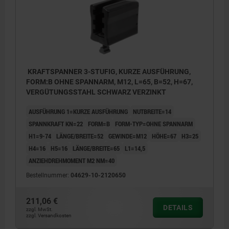
KRAFTSPANNER 3-STUFIG, KURZE AUSFÜHRUNG,
FORM:B OHNE SPANNARM, M12, L=65, B=52, H=67,
VERGÜTUNGSSTAHL SCHWARZ VERZINKT
AUSFÜHRUNG 1=KURZE AUSFÜHRUNG
NUTBREITE=14
SPANNKRAFT KN=22
FORM=B
FORM-TYP=OHNE SPANNARM
H1=9-74
LÄNGE/BREITE=52
GEWINDE=M12
HÖHE=67
H3=25
H4=16
H5=16
LÄNGE/BREITE=65
L1=14,5
ANZIEHDREHMOMENT M2 NM=40
Bestellnummer:
04629-10-2120650
211,06 €
DETAILS
zzgl. MwSt.
zzgl. Versandkosten