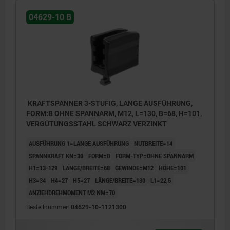
04629-10 B
KRAFTSPANNER 3-STUFIG, LANGE AUSFÜHRUNG,
FORM:B OHNE SPANNARM, M12, L=130, B=68, H=101,
VERGÜTUNGSSTAHL SCHWARZ VERZINKT
AUSFÜHRUNG 1=LANGE AUSFÜHRUNG
NUTBREITE=14
SPANNKRAFT KN=30
FORM=B
FORM-TYP=OHNE SPANNARM
H1=13-129
LÄNGE/BREITE=68
GEWINDE=M12
HÖHE=101
H3=34
H4=27
H5=27
LÄNGE/BREITE=130
L1=22,5
ANZIEHDREHMOMENT M2 NM=70
Bestellnummer:
04629-10-1121300