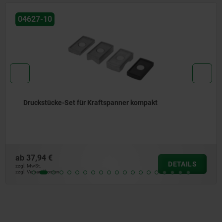
04371
ner kompakt
Spannhaken Stahl, mit Bund u
Spannpratze, schwenkbar, m
ab
78,48 €
DETAILS
zzgl. MwSt.
zzgl. Versandkosten