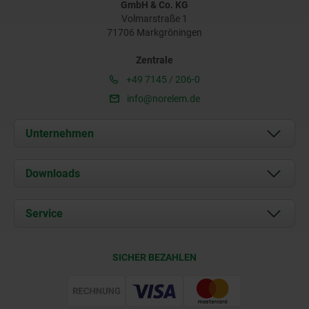
GmbH & Co. KG
Volmarstraße 1
71706 Markgröningen
Zentrale
+49 7145 / 206-0
info@norelem.de
Unternehmen
Über uns
Downloads
Aktuelles
Dokumente
Service
Karriere
Kontakt
CAD
SICHER BEZAHLEN
Lieferkonditionen
Web Support