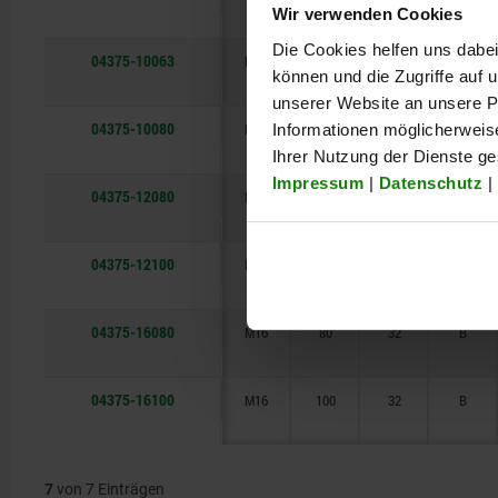
Wir verwenden Cookies
Die Cookies helfen uns dabei
04375-10063
M10
63
20
B
können und die Zugriffe auf
unserer Website an unsere Pa
04375-10080
M10
80
20
B
Informationen möglicherweis
Ihrer Nutzung der Dienste g
Impressum
|
Datenschutz
|
04375-12080
M12
80
25
B
04375-12100
M12
100
25
B
04375-16080
M16
80
32
B
04375-16100
M16
100
32
B
7
von 7 Einträgen