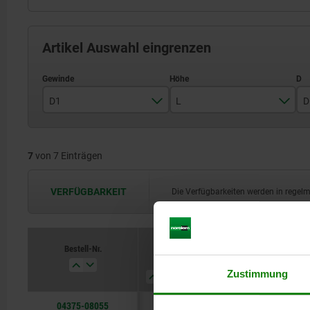
Artikel Auswahl eingrenzen
D1
L
D
M8
55
7
von 7 Einträgen
M10
63
M12
80
VERFÜGBARKEIT
Die Verfügbarkeiten werden in regel
M16
100
Bestell-Nr.
D1
L
D
Form
Zustimmung
04375-08055
M8
55
18
B