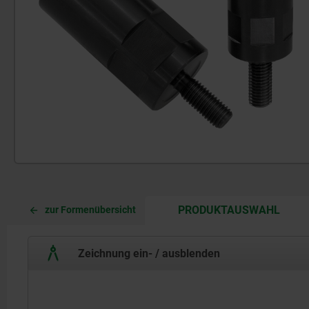
CURR
CURR
PRODUKTAUSWAHL
zur Formenübersicht
TAB:
TAB:
Zeichnung ein- / ausblenden