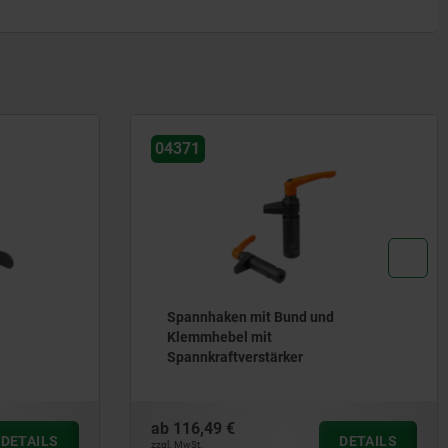
04371
Spannhaken mit Bund und
Klemmhebel mit
Spannkraftverstärker
ab
116,49 €
DETAILS
DETAILS
zzgl. MwSt.