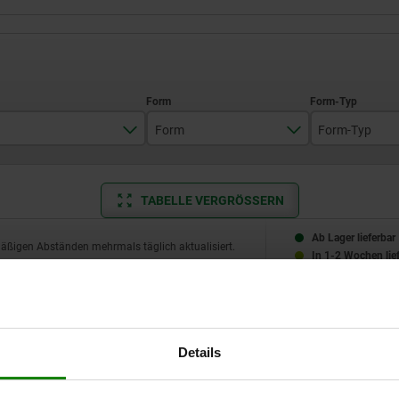
Form
Form-Typ
18
B
mit Sech
TABELLE VERGRÖSSERN
20
25
Ab Lager lieferbar
mäßigen Abständen mehrmals täglich aktualisiert.
In 1-2 Wochen lie
32
Form-Typ
D2
D3
L1
L2
L3
SW
Details
mit
M8
24
74
25
20
22