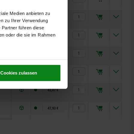
ziale Medien anbieten zu
39,2
26,99 €
en zu Ihrer Verwendung
 Partner führen diese
39,2
29,17 €
ben oder die sie im Rahmen
49
33,85 €
49
36,99 €
Cookies zulassen
78,4
43,87 €
78,4
47,93 €