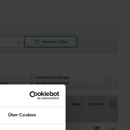
skant
Lieferzeit auf Anfrage
ferbar
Derzeit nicht lieferbar
Verfügbarkeit
CAD
Menge
Bestellen
Anzieh- drehmoment max.
Preis
Nm
Über Cookies
29,4
23,56 €