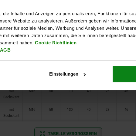
Sechskant
, die Inhalte und Anzeigen zu personalisieren, Funktionen für so
mit
M12
32
93
30
21
30
 unsere Website zu analysieren. Außerdem geben wir Information
Sechskant
rtner für soziale Medien, Werbung und Analysen weiter. Unsere
mit
M12
32
110
30
23
30
e mit weiteren Daten zusammen, die Sie ihnen bereitgestellt ha
Sechskant
esammelt haben.
Cookie Richtlinien
AGB
mit
M12
40
110
40
25
36
Sechskant
mit
M12
40
130
40
28
36
Einstellungen
Sechskant
mit
M16
50
110
40
25
46
Sechskant
mit
M16
50
130
40
28
46
Sechskant
TABELLE VERGRÖSSERN