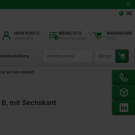
DE
MEIN KONTO
MERKLISTE
WARENKORB
ANMELDEN
Produkte merken
0,00 €
productCode
qty
irektbestellung
B, MIT SECHSKANT
B, mit Sechskant