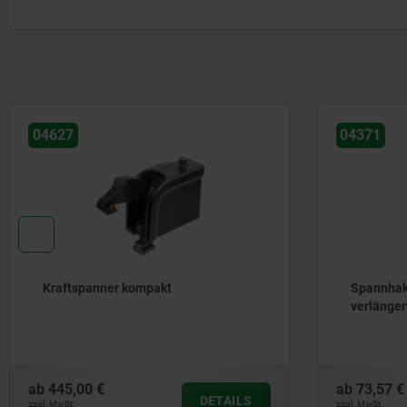
04627
04371
Kraftspanner kompakt
Spannhak
verlänger
ab
445,00 €
ab
73,57 €
DETAILS
zzgl. MwSt.
zzgl. MwSt.