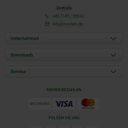
Zentrale
+49 7145 / 206-0
info@norelem.de
Unternehmen
Über uns
Downloads
Aktuelles
Dokumente
Service
Karriere
Kontakt
CAD
SICHER BEZAHLEN
Lieferkonditionen
Web Support
Zertifizierung
FOLGEN SIE UNS