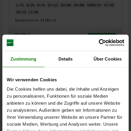
L=75
B=20
D=16
D1=6,5
D2=M6
D3=M6
HÖHE=51
H1=30
H2=10
L1=60
Bestellnummer:
21162-12
83,02 €
DETAILS
zzgl. MwSt.
zzgl. Versandkosten
Zustimmung
Details
Über Cookies
21162
Wir verwenden Cookies
Die Cookies helfen uns dabei, die Inhalte und Anzeigen
zu personalisieren, Funktionen für soziale Medien
anbieten zu können und die Zugriffe auf unsere Website
zu analysieren. Außerdem geben wir Informationen zu
SCHWENKWINKEL H=98 ALUMINIUM
Ihrer Verwendung unserer Website an unsere Partner für
L=150
B=25
D=40
D1=11
D2=M10
D3=M10
HÖHE=98
soziale Medien, Werbung und Analysen weiter. Unsere
H1=65
H2=20
L1=130
Partner führen diese Informationen möglicherweise mit