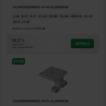
SCHWENKWINKEL H=36 ALUMINIUM
L=46
B=12
D=11
D1=4,5
D2=M4
D3=M4
HÖHE=36
H1=18
H2=8
L1=36
Bestellnummer:
21162-08
59,27 €
DETAILS
zzgl. MwSt.
zzgl. Versandkosten
21162
SCHWENKWINKEL H=51 ALUMINIUM