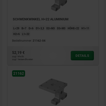
SCHWENKWINKEL H=22 ALUMINIUM
L=29
B=7
D=6
D1=3,3
D2=M3
D3=M3
HÖHE=22
H1=11
H2=6
L1=22
Bestellnummer:
21162-04
52,19 €
DETAILS
zzgl. MwSt.
zzgl. Versandkosten
21162
1) D3 für Zylinderschraube ISO 4762