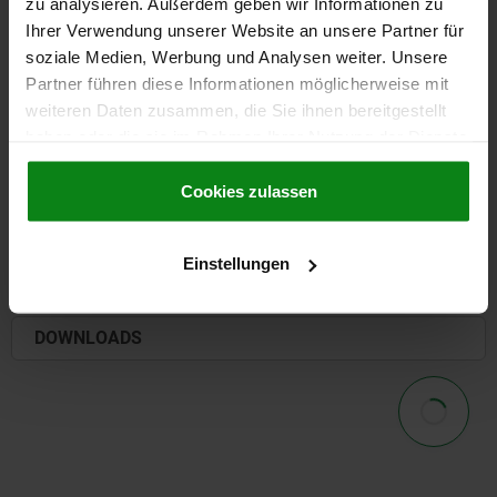
zu analysieren. Außerdem geben wir Informationen zu
Ihrer Verwendung unserer Website an unsere Partner für
soziale Medien, Werbung und Analysen weiter. Unsere
Partner führen diese Informationen möglicherweise mit
ZUR FORMENÜBERSICHT
weiteren Daten zusammen, die Sie ihnen bereitgestellt
haben oder die sie im Rahmen Ihrer Nutzung der Dienste
PRODUKTAUSWAHL
gesammelt haben.
Cookie Richtlinien
Impressum
|
Datenschutz
|
AGB
Cookies zulassen
DETAILS
Einstellungen
CAD
DOWNLOADS