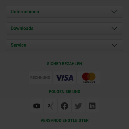
Unternehmen
Über uns
Downloads
Aktuelles
Dokumente
Service
Karriere
Kontakt
CAD
SICHER BEZAHLEN
Lieferkonditionen
Web Support
Zertifizierung
FOLGEN SIE UNS
VERSANDDIENSTLEISTER