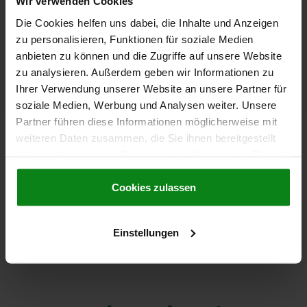
Wir verwenden Cookies
Die Cookies helfen uns dabei, die Inhalte und Anzeigen
zu personalisieren, Funktionen für soziale Medien
anbieten zu können und die Zugriffe auf unsere Website
zu analysieren. Außerdem geben wir Informationen zu
Ihrer Verwendung unserer Website an unsere Partner für
soziale Medien, Werbung und Analysen weiter. Unsere
Partner führen diese Informationen möglicherweise mit
weiteren Daten zusammen, die Sie ihnen bereitgestellt
Bleiben Sie immer informiert! In unserem Newsroom finden Sie alle
haben oder die sie im Rahmen Ihrer Nutzung der Dienste
Neuigkeiten zur norelem ACADEMY, zu aktuellen Veranstaltungen,
neuen Schulungsinhalten und Unterstützungsmöglichkeiten. Unser
gesammelt haben.
Cookie Richtlinien
Event-Kalender hält Sie zudem über nationale und internationale
Impressum
|
Datenschutz
|
AGB
Cookies zulassen
Messen und Events auf dem Laufenden.
Einstellungen
ZU NEWS • EVENTS