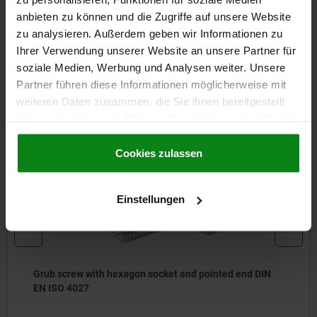
anbieten zu können und die Zugriffe auf unsere Website
CAD
zu analysieren. Außerdem geben wir Informationen zu
Ihrer Verwendung unserer Website an unsere Partner für
DOWNLOADS
soziale Medien, Werbung und Analysen weiter. Unsere
Partner führen diese Informationen möglicherweise mit
Other customers also bought
weiteren Daten zusammen, die Sie ihnen bereitgestellt
haben oder die sie im Rahmen Ihrer Nutzung der Dienste
gesammelt haben.
Cookie Richtlinien
NEW
Impressum
|
Datenschutz
|
AGB
Cookies zulassen
07166
Einstellungen
Grub screw with hexagon socket and pointed end DIN
EN ISO 4027