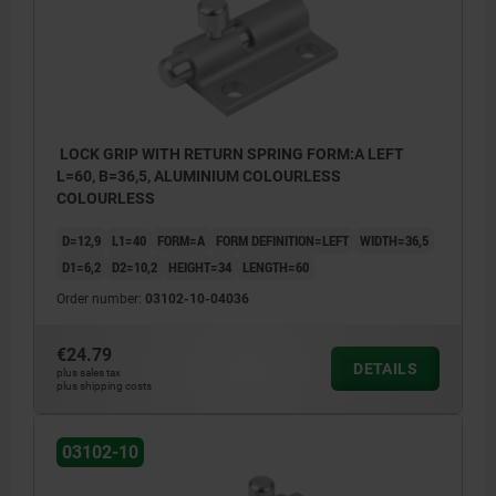
LOCK GRIP WITH RETURN SPRING FORM:A LEFT
L=60, B=36,5, ALUMINIUM COLOURLESS
COLOURLESS
D=12,9
L1=40
FORM=A
FORM DEFINITION=LEFT
WIDTH=36,5
D1=6,2
D2=10,2
HEIGHT=34
LENGTH=60
Order number:
03102-10-04036
€24.79
DETAILS
plus sales tax
plus shipping costs
03102-10