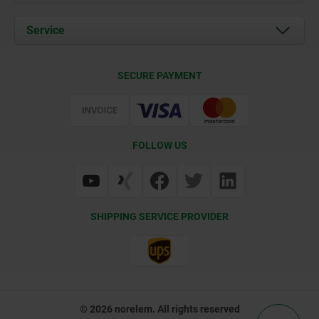
News
Documents
Service
Career
Contact
CAD
SECURE PAYMENT
Delivery Conditions
Web Support
Certification
FOLLOW US
SHIPPING SERVICE PROVIDER
© 2026 norelem. All rights reserved