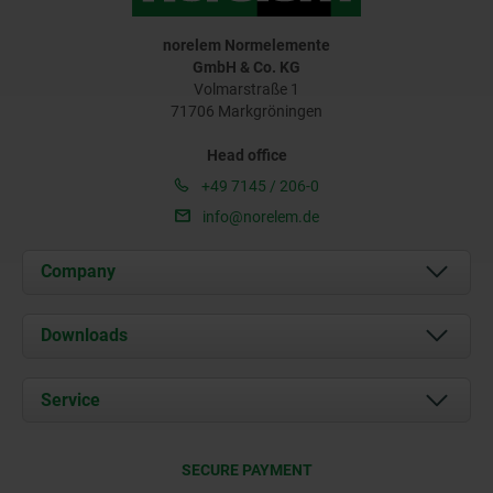
norelem Normelemente
GmbH & Co. KG
Volmarstraße 1
71706 Markgröningen
Head office
+49 7145 / 206-0
info@norelem.de
Company
About us
Downloads
News
Documents
Service
Career
Contact
CAD
SECURE PAYMENT
Delivery Conditions