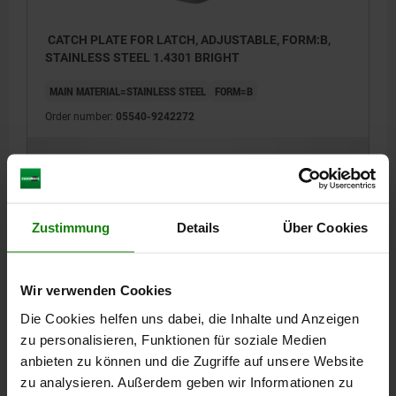
CATCH PLATE FOR LATCH, ADJUSTABLE, FORM:B,
STAINLESS STEEL 1.4301 BRIGHT
MAIN MATERIAL=STAINLESS STEEL
FORM=B
Order number:
05540-9242272
€0.96
DETAILS
plus sales tax
plus shipping costs
Zustimmung
Details
Über Cookies
DETAILS
Wir verwenden Cookies
CAD
Die Cookies helfen uns dabei, die Inhalte und Anzeigen
zu personalisieren, Funktionen für soziale Medien
DOWNLOADS
anbieten zu können und die Zugriffe auf unsere Website
zu analysieren. Außerdem geben wir Informationen zu