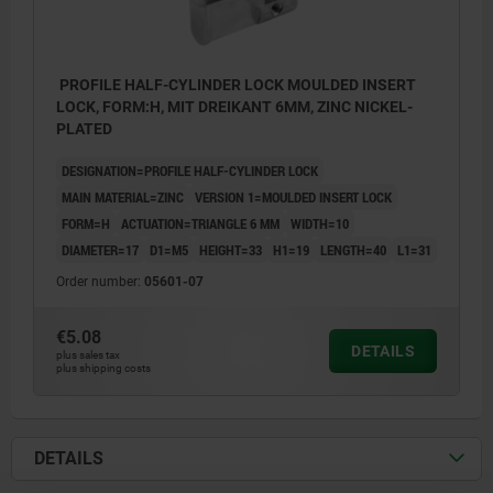
PROFILE HALF-CYLINDER LOCK MOULDED INSERT
LOCK, FORM:H, MIT DREIKANT 6MM, ZINC NICKEL-
PLATED
DESIGNATION=PROFILE HALF-CYLINDER LOCK
MAIN MATERIAL=ZINC
VERSION 1=MOULDED INSERT LOCK
FORM=H
ACTUATION=TRIANGLE 6 MM
WIDTH=10
DIAMETER=17
D1=M5
HEIGHT=33
H1=19
LENGTH=40
L1=31
Order number:
05601-07
€5.08
DETAILS
plus sales tax
plus shipping costs
DETAILS