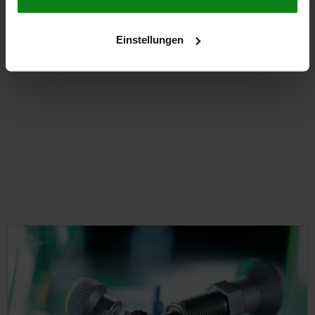
from
€1.90
Einstellungen
DETAILS
plus sales tax
plus shipping costs