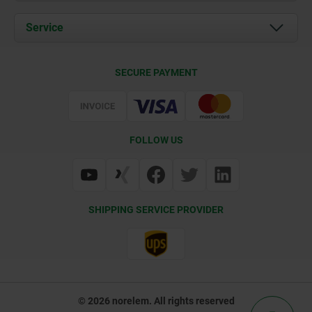
News
Documents
Service
Career
Contact
CAD
SECURE PAYMENT
Delivery Conditions
Web Support
Certification
FOLLOW US
SHIPPING SERVICE PROVIDER
© 2026 norelem. All rights reserved