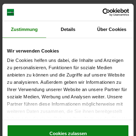
CAD
DOWNLOADS
Zustimmung
Details
Über Cookies
Other customers also bought
Wir verwenden Cookies
Die Cookies helfen uns dabei, die Inhalte und Anzeigen
05601-05
zu personalisieren, Funktionen für soziale Medien
anbieten zu können und die Zugriffe auf unsere Website
zu analysieren. Außerdem geben wir Informationen zu
Ihrer Verwendung unserer Website an unsere Partner für
soziale Medien, Werbung und Analysen weiter. Unsere
Partner führen diese Informationen möglicherweise mit
weiteren Daten zusammen, die Sie ihnen bereitgestellt
rs
Adapter, steel, stainless steel or
haben oder die sie im Rahmen Ihrer Nutzung der Dienste
gesammelt haben.
Cookie Richtlinien
Impressum
|
Datenschutz
|
AGB
Cookies zulassen