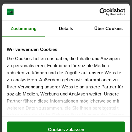
CAD
DOWNLOADS
Zustimmung
Details
Über Cookies
Other customers also bought
Wir verwenden Cookies
Die Cookies helfen uns dabei, die Inhalte und Anzeigen
05601-30
zu personalisieren, Funktionen für soziale Medien
anbieten zu können und die Zugriffe auf unsere Website
zu analysieren. Außerdem geben wir Informationen zu
Ihrer Verwendung unserer Website an unsere Partner für
soziale Medien, Werbung und Analysen weiter. Unsere
Partner führen diese Informationen möglicherweise mit
weiteren Daten zusammen, die Sie ihnen bereitgestellt
Guides, plastic for flat bars
haben oder die sie im Rahmen Ihrer Nutzung der Dienste
gesammelt haben.
Cookie Richtlinien
Impressum
|
Datenschutz
|
AGB
Cookies zulassen