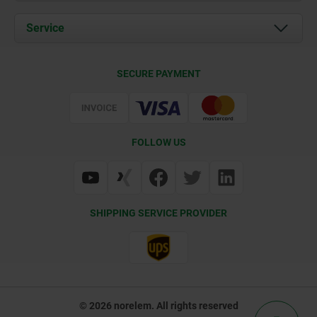
News
Documents
Service
Career
Contact
CAD
SECURE PAYMENT
Delivery Conditions
Web Support
Certification
FOLLOW US
SHIPPING SERVICE PROVIDER
© 2026 norelem. All rights reserved