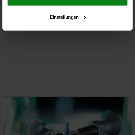
from
€1.59
Einstellungen
DETAILS
plus sales tax
plus shipping costs