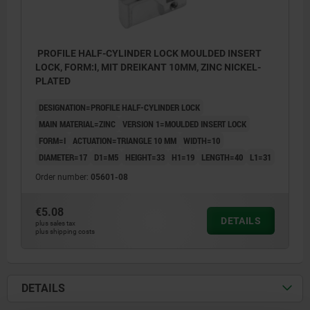
PROFILE HALF-CYLINDER LOCK MOULDED INSERT
LOCK, FORM:I, MIT DREIKANT 10MM, ZINC NICKEL-
PLATED
DESIGNATION=PROFILE HALF-CYLINDER LOCK
MAIN MATERIAL=ZINC
VERSION 1=MOULDED INSERT LOCK
FORM=I
ACTUATION=TRIANGLE 10 MM
WIDTH=10
DIAMETER=17
D1=M5
HEIGHT=33
H1=19
LENGTH=40
L1=31
Order number:
05601-08
€5.08
DETAILS
plus sales tax
plus shipping costs
DETAILS