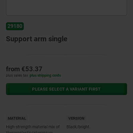
29180
Support arm single
from
€53.37
plus sales tax
plus shipping costs
PLEASE SELECT A VARIANT FIRST
MATERIAL
VERSION
High-strength material mix of
Black/bright.
thermoplastic/aluminium.