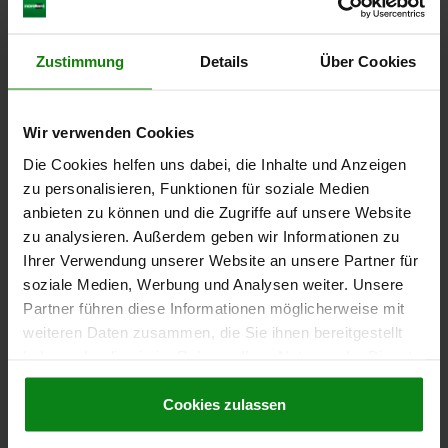
DOWNLOADS
Other customers also bought
Zustimmung
Details
Über Cookies
Wir verwenden Cookies
29180
Die Cookies helfen uns dabei, die Inhalte und Anzeigen
zu personalisieren, Funktionen für soziale Medien
anbieten zu können und die Zugriffe auf unsere Website
zu analysieren. Außerdem geben wir Informationen zu
Ihrer Verwendung unserer Website an unsere Partner für
soziale Medien, Werbung und Analysen weiter. Unsere
Partner führen diese Informationen möglicherweise mit
cket with mounting bracket
Adapter p
weiteren Daten zusammen, die Sie ihnen bereitgestellt
haben oder die sie im Rahmen Ihrer Nutzung der Dienste
gesammelt haben.
Cookie Richtlinien
Impressum
|
Datenschutz
|
AGB
Cookies zulassen
from
€13.1
DETAILS
plus sales tax