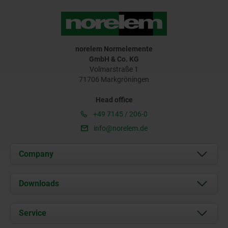
norelem Normelemente
GmbH & Co. KG
Volmarstraße 1
71706 Markgröningen
Head office
+49 7145 / 206-0
info@norelem.de
Company
About us
Downloads
News
Documents
Service
Career