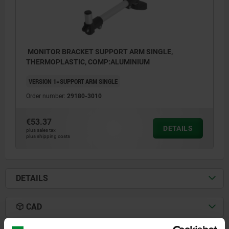
MONITOR BRACKET SUPPORT ARM SINGLE,
THERMOPLASTIC, COMP:ALUMINIUM
VERSION 1=SUPPORT ARM SINGLE
Order number:
29180-3010
€53.37
DETAILS
plus sales tax
plus shipping costs
DETAILS
CAD