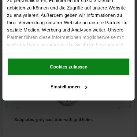
zu personalisieren, Funktionen für soziale Medien
anbieten zu können und die Zugriffe auf unsere Website
CAD
zu analysieren. Außerdem geben wir Informationen zu
Ihrer Verwendung unserer Website an unsere Partner für
DOWNLOADS
soziale Medien, Werbung und Analysen weiter. Unsere
Partner führen diese Informationen möglicherweise mit
Other customers also bought
weiteren Daten zusammen, die Sie ihnen bereitgestellt
haben oder die sie im Rahmen Ihrer Nutzung der Dienste
gesammelt haben.
Cookie Richtlinien
Impressum
|
Datenschutz
|
AGB
Cookies zulassen
01150
Einstellungen
d holes
Subplates, machined all sides, g