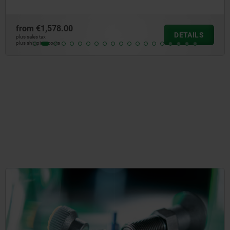
from
€121.77
DETAILS
plus sales tax
plus shipping costs