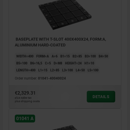
BASEPLATE WITH T-SLOT 400X400X24, FORM:A,
ALUMINIUM HARD-COATED
WIDTH=400
FORM=A
A=6
B1=15
B2=85
B3=100
B4=50
B5=100
B6=16,5
C=5
D=M8
HEIGHT=24
H1=10
LENGTH=400
L1=15
L2=85
L3=100
L4=50
L5=100
Order number:
01041-40040024
€2,329.31
DETAILS
plus sales tax
plus shipping costs
01041 A