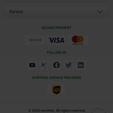
News
Documents
Service
Career
Contact
CAD
SECURE PAYMENT
Delivery Conditions
Web Support
Certification
FOLLOW US
SHIPPING SERVICE PROVIDER
© 2026 norelem. All rights reserved