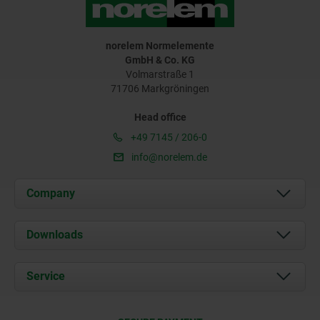
norelem Normelemente
GmbH & Co. KG
Volmarstraße 1
71706 Markgröningen
Head office
+49 7145 / 206-0
info@norelem.de
Company
About us
Downloads
News
Documents
Service
Career
Contact
CAD