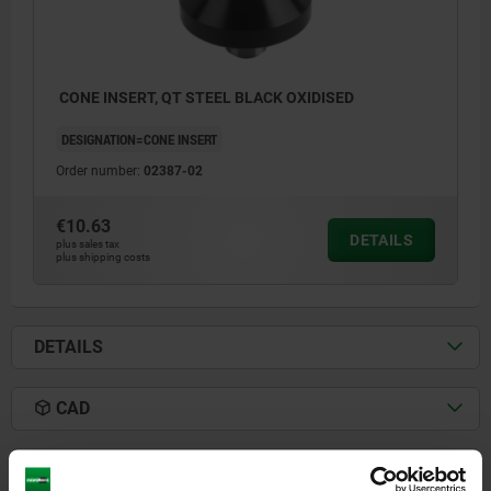
CONE INSERT, QT STEEL BLACK OXIDISED
DESIGNATION=CONE INSERT
Order number:
02387-02
€10.63
DETAILS
plus sales tax
plus shipping costs
DETAILS
CAD
DOWNLOADS