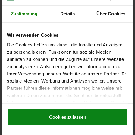
Other customers also bought
Zustimmung
Details
Über Cookies
02404
Wir verwenden Cookies
Die Cookies helfen uns dabei, die Inhalte und Anzeigen
zu personalisieren, Funktionen für soziale Medien
anbieten zu können und die Zugriffe auf unsere Website
zu analysieren. Außerdem geben wir Informationen zu
Ihrer Verwendung unserer Website an unsere Partner für
soziale Medien, Werbung und Analysen weiter. Unsere
Fastening set for T-slot for workpiece stabiliser
Partner führen diese Informationen möglicherweise mit
weiteren Daten zusammen, die Sie ihnen bereitgestellt
haben oder die sie im Rahmen Ihrer Nutzung der Dienste
gesammelt haben.
Cookie Richtlinien
Impressum
|
Datenschutz
|
AGB
Cookies zulassen
from
€190.69
DETAILS
plus sales tax
plus shipping costs