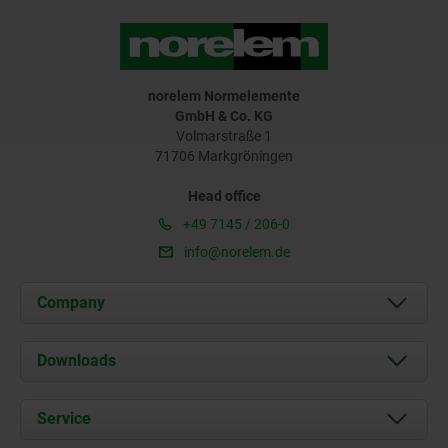
norelem Normelemente
GmbH & Co. KG
Volmarstraße 1
71706 Markgröningen
Head office
+49 7145 / 206-0
info@norelem.de
Company
About us
Downloads
News
Documents
Service
Career