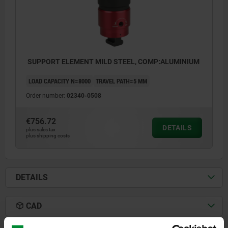
SUPPORT ELEMENT MILD STEEL, COMP:ALUMINIUM
LOAD CAPACITY N=8000
TRAVEL PATH=5 MM
Order number:
02340-0508
€756.72
DETAILS
plus sales tax
plus shipping costs
DETAILS
CAD
1) grub screw M12x30 DIN 913
(exchangeable)