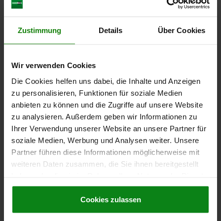
DOWNLOADS
2) nut for T-slots M12x14 DIN 508
Other customers also bought
Zustimmung
Details
Über Cookies
NEW
Wir verwenden Cookies
7877-81
Die Cookies helfen uns dabei, die Inhalte und Anzeigen
zu personalisieren, Funktionen für soziale Medien
anbieten zu können und die Zugriffe auf unsere Website
zu analysieren. Außerdem geben wir Informationen zu
Ihrer Verwendung unserer Website an unsere Partner für
soziale Medien, Werbung und Analysen weiter. Unsere
Partner führen diese Informationen möglicherweise mit
Piano hinges, steel, in-frame, with gooseneck and 120°
weiteren Daten zusammen, die Sie ihnen bereitgestellt
opening angle
haben oder die sie im Rahmen Ihrer Nutzung der Dienste
gesammelt haben.
Cookie Richtlinien
Impressum
|
Datenschutz
|
AGB
Cookies zulassen
rom
€72.19
DETAILS
s sales tax