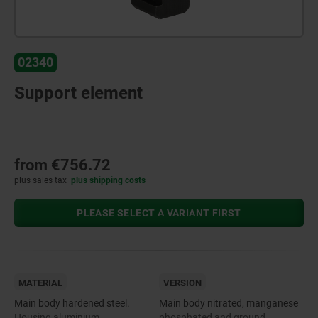
02340
Support element
from
€756.72
plus sales tax
plus shipping costs
PLEASE SELECT A VARIANT FIRST
MATERIAL
VERSION
Main body hardened steel.
Main body nitrated, manganese
Housing aluminium.
phosphated and ground.