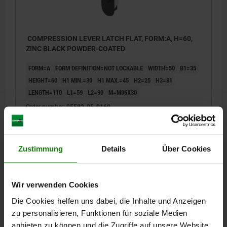
COMPRESSION LEVER LATCH FLAT, FORM:A, H=60,
ZINC BLACK POWDER-COATED
FORM=A
FORM DEFINITION=NOT LOCKABLE
WIDTH=50
B1=35
HEIGHT=60
H1 MIN.=30
H1 MAX.=45
H2=25
H3=81
LENGTH=110
L1=59
L2=90
M=M06X30
Order number:
05582-05-0160
€15.14
DETAILS
plus sales tax
plus shipping costs
Zustimmung
Details
Über Cookies
05582-05 A
Wir verwenden Cookies
Die Cookies helfen uns dabei, die Inhalte und Anzeigen
zu personalisieren, Funktionen für soziale Medien
anbieten zu können und die Zugriffe auf unsere Website