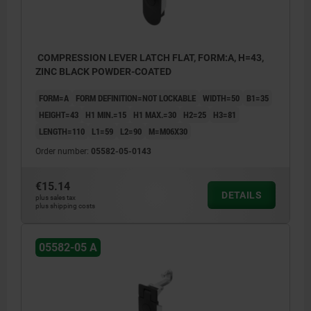
COMPRESSION LEVER LATCH FLAT, FORM:A, H=43,
ZINC BLACK POWDER-COATED
FORM=A
FORM DEFINITION=NOT LOCKABLE
WIDTH=50
B1=35
HEIGHT=43
H1 MIN.=15
H1 MAX.=30
H2=25
H3=81
LENGTH=110
L1=59
L2=90
M=M06X30
Order number:
05582-05-0143
€15.14
DETAILS
plus sales tax
plus shipping costs
05582-05 A