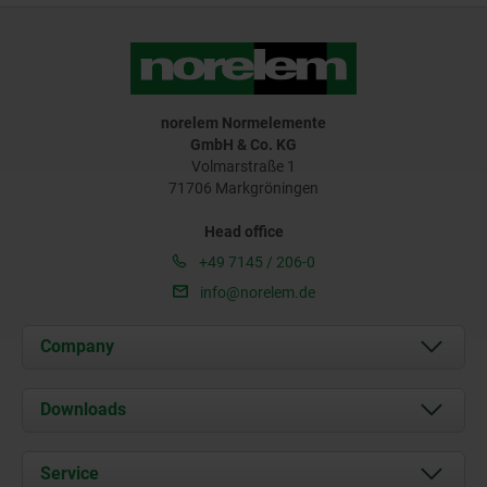
norelem Normelemente
GmbH & Co. KG
Volmarstraße 1
71706 Markgröningen
Head office
+49 7145 / 206-0
info@norelem.de
Company
About us
Downloads
News
Documents
Service
Career