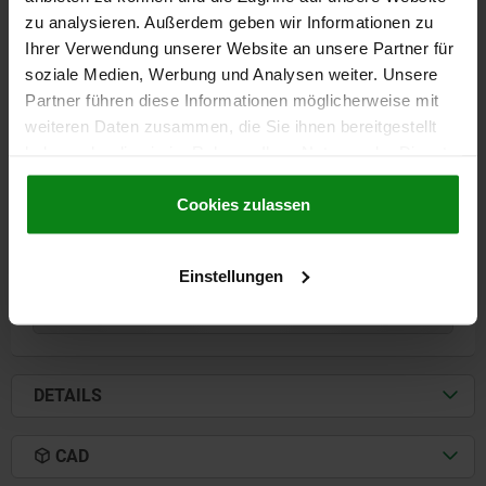
zu analysieren. Außerdem geben wir Informationen zu
Ihrer Verwendung unserer Website an unsere Partner für
soziale Medien, Werbung und Analysen weiter. Unsere
COMPRESSION LEVER LATCH FLAT, FORM:A, H=75,
ZINC BLACK POWDER-COATED
Partner führen diese Informationen möglicherweise mit
weiteren Daten zusammen, die Sie ihnen bereitgestellt
FORM=A
FORM DEFINITION=NOT LOCKABLE
WIDTH=50
B1=35
haben oder die sie im Rahmen Ihrer Nutzung der Dienste
HEIGHT=75
H1 MIN.=45
H1 MAX.=60
H2=25
H3=81
gesammelt haben.
Cookie Richtlinien
LENGTH=110
L1=59
L2=90
M=M06X30
Impressum
|
Datenschutz
|
AGB
Cookies zulassen
Order number:
05582-05-0175
€15.29
Einstellungen
DETAILS
plus sales tax
plus shipping costs
DETAILS
CAD