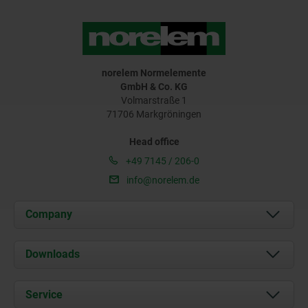
norelem Normelemente
GmbH & Co. KG
Volmarstraße 1
71706 Markgröningen
Head office
+49 7145 / 206-0
info@norelem.de
Company
About us
Downloads
News
Documents
Service
Career