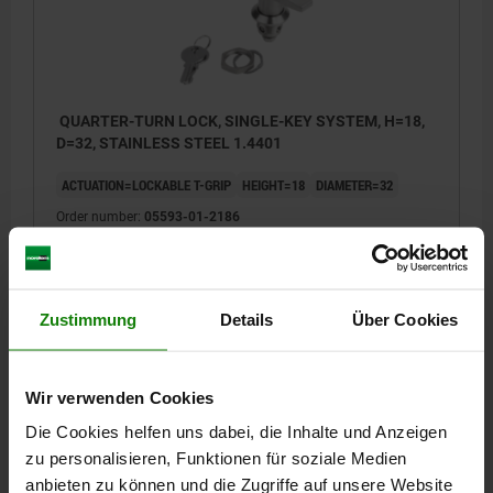
QUARTER-TURN LOCK, SINGLE-KEY SYSTEM, H=18,
D=32, STAINLESS STEEL 1.4401
ACTUATION=LOCKABLE T-GRIP
HEIGHT=18
DIAMETER=32
Order number:
05593-01-2186
€76.43
DETAILS
plus sales tax
plus shipping costs
Zustimmung
Details
Über Cookies
DETAILS
Wir verwenden Cookies
Die Cookies helfen uns dabei, die Inhalte und Anzeigen
CAD
zu personalisieren, Funktionen für soziale Medien
anbieten zu können und die Zugriffe auf unsere Website