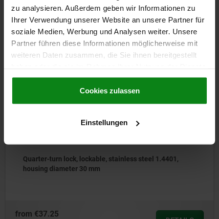
zu analysieren. Außerdem geben wir Informationen zu
DOWNLOADS
Ihrer Verwendung unserer Website an unsere Partner für
soziale Medien, Werbung und Analysen weiter. Unsere
Other customers also bought
Partner führen diese Informationen möglicherweise mit
weiteren Daten zusammen, die Sie ihnen bereitgestellt
haben oder die sie im Rahmen Ihrer Nutzung der Dienste
05592-52
gesammelt haben.
Cookie Richtlinien
Impressum
|
Datenschutz
|
AGB
Cookies zulassen
Einstellungen
01,
Lock bottom parts for quarter turn latches
from
€1.29