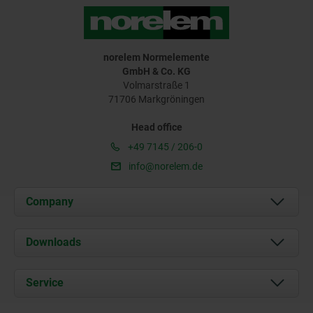
norelem Normelemente
GmbH & Co. KG
Volmarstraße 1
71706 Markgröningen
Head office
+49 7145 / 206-0
info@norelem.de
Company
About us
Downloads
News
Documents
Service
Career
Contact