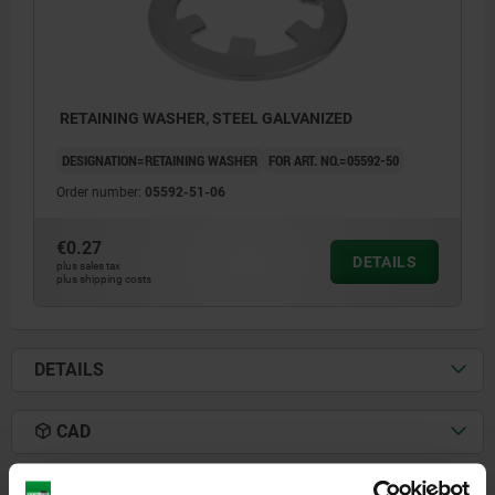
RETAINING WASHER, STEEL GALVANIZED
DESIGNATION=RETAINING WASHER
FOR ART. NO.=05592-50
Order number:
05592-51-06
€0.27
DETAILS
plus sales tax
plus shipping costs
DETAILS
CAD
DOWNLOADS