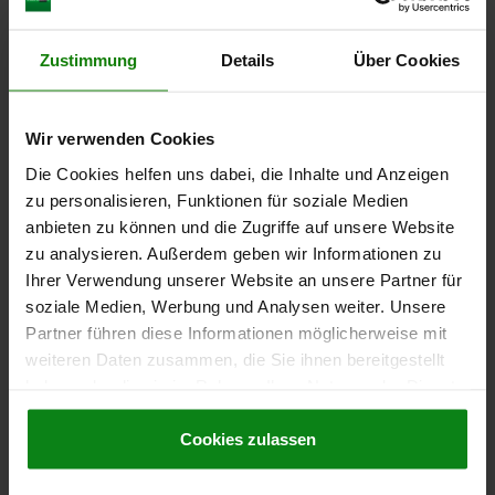
Other customers also bought
Zustimmung
Details
Über Cookies
NEW
Wir verwenden Cookies
07170-15
Die Cookies helfen uns dabei, die Inhalte und Anzeigen
zu personalisieren, Funktionen für soziale Medien
anbieten zu können und die Zugriffe auf unsere Website
zu analysieren. Außerdem geben wir Informationen zu
Ihrer Verwendung unserer Website an unsere Partner für
soziale Medien, Werbung und Analysen weiter. Unsere
Partner führen diese Informationen möglicherweise mit
Hexagon head bolts, stainless steel in Hygienic DESIGN
weiteren Daten zusammen, die Sie ihnen bereitgestellt
haben oder die sie im Rahmen Ihrer Nutzung der Dienste
gesammelt haben.
Cookie Richtlinien
Impressum
|
Datenschutz
|
AGB
Cookies zulassen
from
€4.21
DETAILS
plus sales tax
plus shipping costs