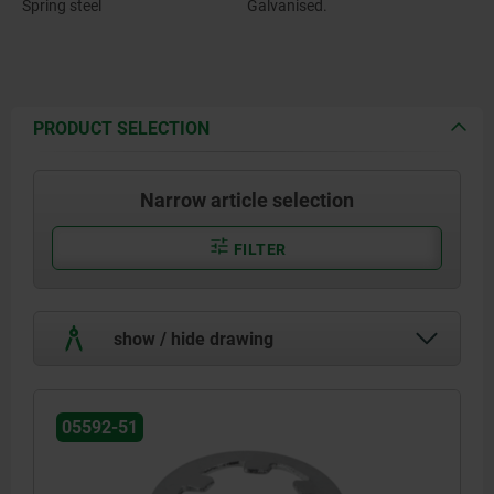
Spring steel
Galvanised.
PRODUCT SELECTION
Narrow article selection
FILTER
show / hide drawing
05592-51