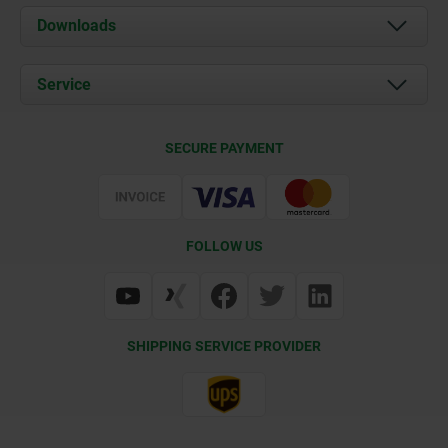
About us
Downloads
News
Documents
Service
Career
Contact
CAD
SECURE PAYMENT
Delivery Conditions
Web Support
Certification
FOLLOW US
SHIPPING SERVICE PROVIDER