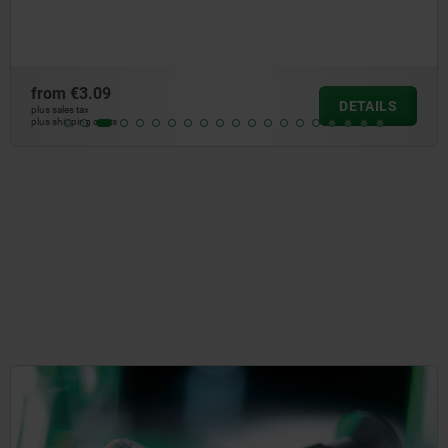
from
€3.09
DETAILS
plus sales tax
plus shipping costs