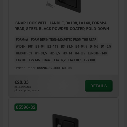
SNAP LOCK WITH HANDLE, B=108, L=140, FORM:A
REAR, STEEL BLACK POWDER-COATED, FOLD-DOWN
FORM=A
FORM DEFINITION=MOUNTED FROM THE REAR
WIDTH=108
B1=94
B2=113
B3=88,6
B4=94,5
D=M6
D1=6,5
HEIGHT=53
H1=31,5
H2=8,5
H3=14
H4=3,5
LENGTH=140
L1=100
L2=145
L3=49
L4=36,2
L6=118,5
L7=100
Order number:
05596-32-000140108
€28.33
DETAILS
plus sales tax
plus shipping costs
1) Mounting cut-out
05596-32
2) Seal
3) Door leaf