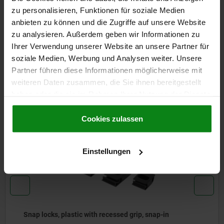
FORMS
zu personalisieren, Funktionen für soziale Medien
anbieten zu können und die Zugriffe auf unsere Website
zu analysieren. Außerdem geben wir Informationen zu
DETAILS
Ihrer Verwendung unserer Website an unsere Partner für
soziale Medien, Werbung und Analysen weiter. Unsere
DOWNLOADS
Partner führen diese Informationen möglicherweise mit
weiteren Daten zusammen, die Sie ihnen bereitgestellt
Other customers also bought
haben oder die sie im Rahmen Ihrer Nutzung der Dienste
gesammelt haben.
Cookie Richtlinien
Impressum
|
Datenschutz
|
AGB
Cookies zulassen
05596-42
Einstellungen
Snap locks, plastic with recessed grip, snap-in