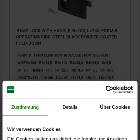
SNAP LOCK WITH HANDLE, B=108, L=140, FORM:B
OPERATING SIDE, STEEL BLACK POWDER-COATED,
FOLD-DOWN
FORM=B
FORM DEFINITION=INSTALLED FROM THE FRONT
WIDTH=108
B1=94,5
B2=113
B3=88,6
B4=94,5
D=6,5
D1=6,5
HEIGHT=44,5
H1=22,5
H2=8,5
H4=3,5
H5=36,3
LENGTH=140
L1=100
L2=145
L3=77,6
L5=11
L6=118,5
L7=100
Order number:
05596-32-001140108
Zustimmung
Details
Über Cookies
€28.33
DETAILS
plus sales tax
plus shipping costs
Wir verwenden Cookies
Die Cookies helfen uns dabei, die Inhalte und Anzeigen