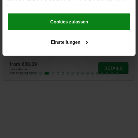
haben oder die sie im Rahmen Ihrer Nutzung der Dienste
gesammelt haben.
Cookie Richtlinien
Impressum
|
Datenschutz
|
AGB
Cookies zulassen
Toggle clamps variable vertical with horizontal foot
Einstellungen
from
€30.09
DETAILS
plus sales tax
plus shipping costs