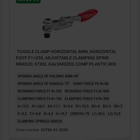
TOGGLE CLAMP HORIZONTAL MINI, HORIZONTAL
FOOT F1=250, ADJUSTABLE CLAMPING SPIND
M04X20, STEEL GALVANIZED, COMP:PLASTIC RED
OPENING ANGLE OF HOLDING ARM=90°
OPENING ANGLE OF HANDLE=75°
HAND FORCE FH N=80
RETAINING FORCE F1 N=250
RETAINING FORCE F2 N=500
CLAMPING FORCE F3 N=150
CLAMPING FORCE F4 N=350
A=15,9
A1=24,3
A3=11,1
B=9,4
B1=13,3
B2=8
B3=5
B5=3
C=9,2
C1=6,8
D=4,4
H=18,7
LENGTH=79
L1=20,5
L2=13,5
CLAMPING SPINDLE=M4X20
Order number:
05780-01-0250