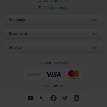
+49 7145 / 206-0
info@norelem.de
Company
About us
Downloads
News
Documents
Service
Career
Contact
CAD
SECURE PAYMENT
Delivery Conditions
Web Support
Certification
FOLLOW US