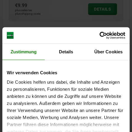
€9.99
DETAILS
plus sales tax
plus shipping costs
DETAILS
Zustimmung
Details
Über Cookies
CAD
DOWNLOADS
Wir verwenden Cookies
Die Cookies helfen uns dabei, die Inhalte und Anzeigen
Other customers also bought
zu personalisieren, Funktionen für soziale Medien
anbieten zu können und die Zugriffe auf unsere Website
zu analysieren. Außerdem geben wir Informationen zu
Ihrer Verwendung unserer Website an unsere Partner für
05302
soziale Medien, Werbung und Analysen weiter. Unsere
Partner führen diese Informationen möglicherweise mit
weiteren Daten zusammen, die Sie ihnen bereitgestellt