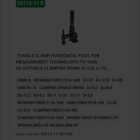
05715-11 B
TOGGLE CLAMP, HORIZONTAL FOOT, FOR
MEASUREMENT TECHNOLOGY, F2=1600,
ADJUSTABLE CLAMPING SPIND, H=125, L=70,
FORM:B, STEEL BLACK GALVANIZED, COMP:PLASTIC
FORM=B
RETAINING FORCE F2 N=1600
A1=27
B1=37,8
H=125
BLACK
LENGTH=70
CLAMPING SPINDLE=M6X50
A=12,7
B=26,8
B2=12,2
B3=6,2
B5=3
C=23
C1=11
D=5,2
RETAINING FORCE F1 N=1200
HAND FORCE FH N=100
L1=43
L2=24,9
CLAMPING FORCE F3 N=800
CLAMPING FORCE F4 N=1000
OPENING ANGLE OF HANDLE=75°
OPENING ANGLE OF HOLDING ARM=95°
Order number:
05715-11-001600