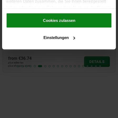
weiteren Daten zusammen, die Sie ihnen bereitgestellt
haben oder die sie im Rahmen Ihrer Nutzung der Dienste
gesammelt haben.
Cookie Richtlinien
Impressum
|
Datenschutz
|
AGB
Cookies zulassen
Toggle clamps vertical with safety interlock with
straight foot and adjustable clamping spindle
Einstellungen
from
€36.74
DETAILS
plus sales tax
plus shipping costs