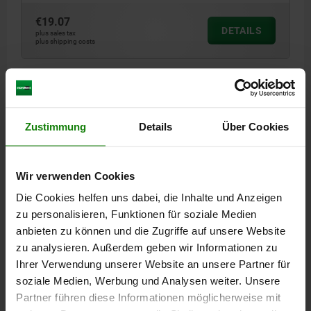
€19.07
DETAILS
plus sales tax
plus shipping costs
DETAILS
Zustimmung
Details
Über Cookies
CAD
DOWNLOADS
Wir verwenden Cookies
Die Cookies helfen uns dabei, die Inhalte und Anzeigen
Other customers also bought
zu personalisieren, Funktionen für soziale Medien
anbieten zu können und die Zugriffe auf unsere Website
zu analysieren. Außerdem geben wir Informationen zu
Ihrer Verwendung unserer Website an unsere Partner für
05912
soziale Medien, Werbung und Analysen weiter. Unsere
Partner führen diese Informationen möglicherweise mit