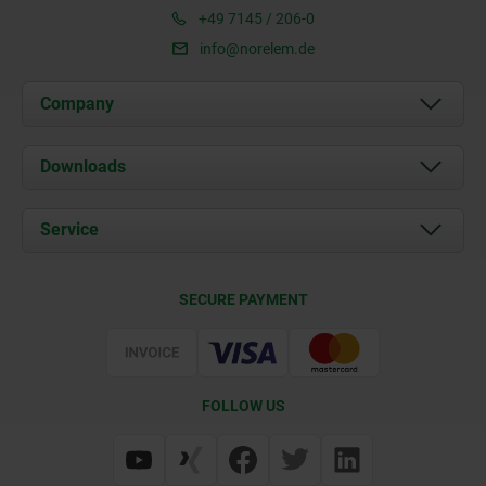
+49 7145 / 206-0
info@norelem.de
Company
About us
Downloads
News
Documents
Service
Career
Contact
CAD
SECURE PAYMENT
Delivery Conditions
Web Support
Certification
FOLLOW US