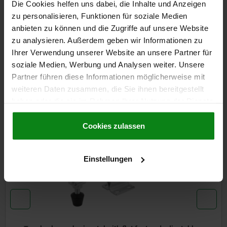
Die Cookies helfen uns dabei, die Inhalte und Anzeigen
zu personalisieren, Funktionen für soziale Medien
DETAILS
anbieten zu können und die Zugriffe auf unsere Website
zu analysieren. Außerdem geben wir Informationen zu
CAD
Ihrer Verwendung unserer Website an unsere Partner für
soziale Medien, Werbung und Analysen weiter. Unsere
DOWNLOADS
Partner führen diese Informationen möglicherweise mit
weiteren Daten zusammen, die Sie ihnen bereitgestellt
Other customers also bought
haben oder die sie im Rahmen Ihrer Nutzung der Dienste
gesammelt haben.
Cookie Richtlinien
Impressum
|
Datenschutz
|
AGB
Cookies zulassen
05765-01
Einstellungen