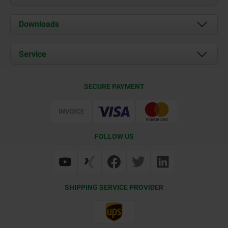
About us
Downloads
News
Documents
Service
Career
Contact
CAD
SECURE PAYMENT
Delivery Conditions
Web Support
Certification
FOLLOW US
SHIPPING SERVICE PROVIDER