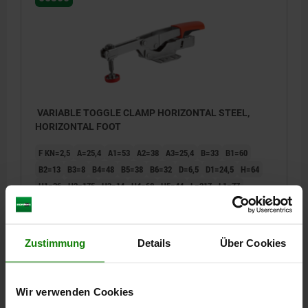
VARIABLE TOGGLE CLAMP HORIZONTAL STEEL,
HORIZONTAL FOOT
F KN=2,5
A=25,4
A1=53
A2=38
A3=25,4
B=33
B1=60
B2=13
B3=8
B4=48
B5=38
B6=32
D=6,5
D1=24,5
H=64
H1=36
H2=175
H3=14
H4=68
H5=44
L=217
L1=77
L2=113
L3=58
L4=72
MAX. CLAMPING HEIGHT=60
Order number:
05300-060
Zustimmung
Details
Über Cookies
€32.94
DETAILS
plus sales tax
plus shipping costs
Wir verwenden Cookies