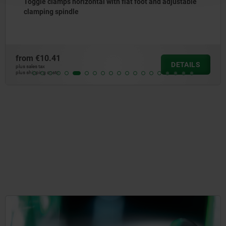
Toggle clamps horizontal with flat foot and adjustable
clamping spindle
from
€10.41
DETAILS
plus sales tax
plus shipping costs