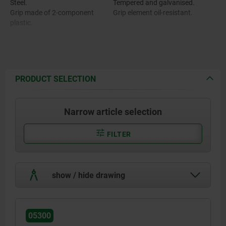
Steel.
Tempered and galvanised.
Grip made of 2-component
Grip element oil-resistant.
plastic.
PRODUCT SELECTION
Narrow article selection
FILTER
show / hide drawing
05300