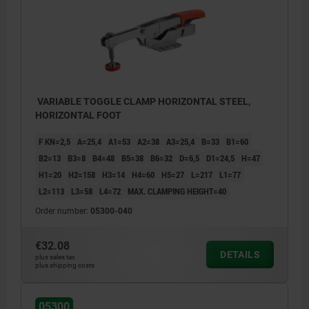
VARIABLE TOGGLE CLAMP HORIZONTAL STEEL,
HORIZONTAL FOOT
F KN=2,5
A=25,4
A1=53
A2=38
A3=25,4
B=33
B1=60
B2=13
B3=8
B4=48
B5=38
B6=32
D=6,5
D1=24,5
H=47
H1=20
H2=158
H3=14
H4=60
H5=27
L=217
L1=77
L2=113
L3=58
L4=72
MAX. CLAMPING HEIGHT=40
Order number:
05300-040
€32.08
DETAILS
plus sales tax
plus shipping costs
05300