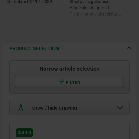
Steel plate DD11 1.0332.
Steel parts galvanised.
Hinge pins tempered.
Plastic handle oil-resistant.
PRODUCT SELECTION
Narrow article selection
FILTER
show / hide drawing
05060