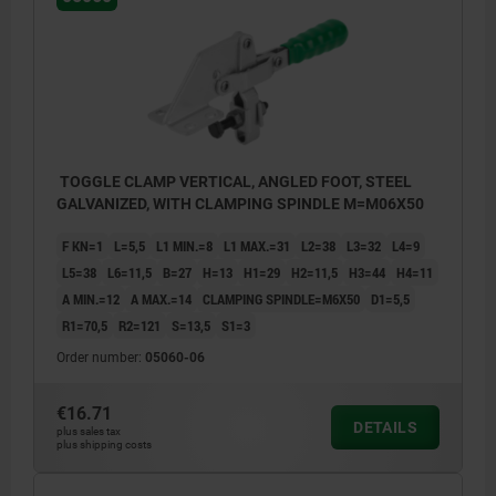
TOGGLE CLAMP VERTICAL, ANGLED FOOT, STEEL
GALVANIZED, WITH CLAMPING SPINDLE M=M06X50
F KN=1
L=5,5
L1 MIN.=8
L1 MAX.=31
L2=38
L3=32
L4=9
L5=38
L6=11,5
B=27
H=13
H1=29
H2=11,5
H3=44
H4=11
A MIN.=12
A MAX.=14
CLAMPING SPINDLE=M6X50
D1=5,5
R1=70,5
R2=121
S=13,5
S1=3
Order number:
05060-06
€16.71
DETAILS
plus sales tax
plus shipping costs