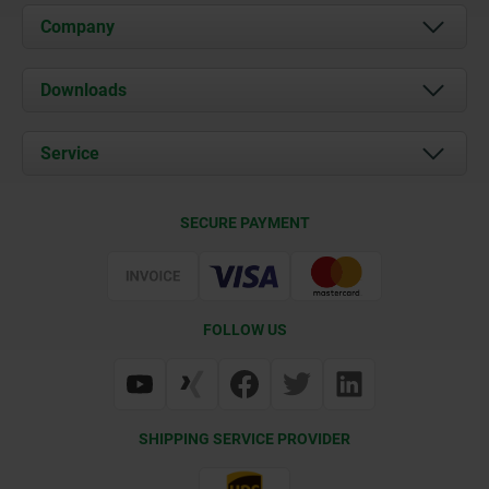
Company
About us
Downloads
News
Documents
Service
Career
Contact
CAD
SECURE PAYMENT
Delivery Conditions
Web Support
Certification
FOLLOW US
SHIPPING SERVICE PROVIDER