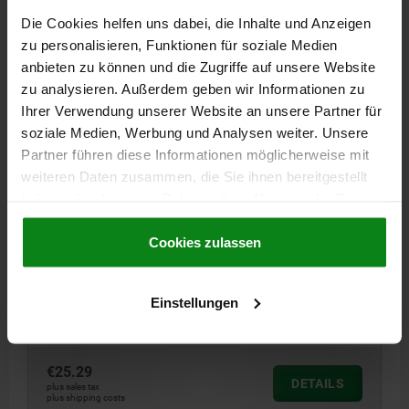
Die Cookies helfen uns dabei, die Inhalte und Anzeigen
05060
zu personalisieren, Funktionen für soziale Medien
anbieten zu können und die Zugriffe auf unsere Website
zu analysieren. Außerdem geben wir Informationen zu
Ihrer Verwendung unserer Website an unsere Partner für
soziale Medien, Werbung und Analysen weiter. Unsere
Partner führen diese Informationen möglicherweise mit
weiteren Daten zusammen, die Sie ihnen bereitgestellt
TOGGLE CLAMP VERTICAL, ANGLED FOOT, STEEL
haben oder die sie im Rahmen Ihrer Nutzung der Dienste
GALVANIZED, WITH CLAMPING SPINDLE M=M10X70
gesammelt haben.
Cookie Richtlinien
F KN=3,5
L=8
L1 MIN.=18,5
L1 MAX.=59,5
L2=56
L3=43
Impressum
|
Datenschutz
|
AGB
Cookies zulassen
L4=7,5
L5=50
L6=15
B=38
H=20
H1=39
H2=18
H3=55,5
H4=18
A MIN.=26
A MAX.=28
CLAMPING SPINDLE=M10X70
D1=8,5
R1=110
R2=177
S=18
S1=3,5
Einstellungen
Order number:
05060-10
€25.29
DETAILS
plus sales tax
plus shipping costs