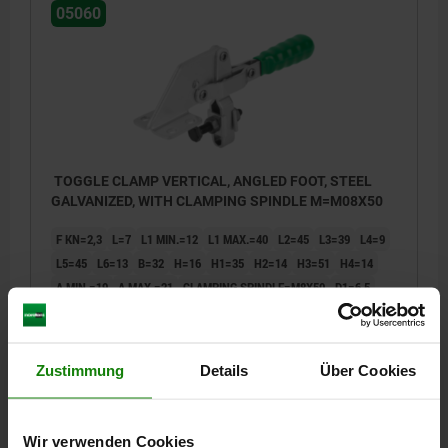
05060
TOGGLE CLAMP VERTICAL, ANGLED FOOT, STEEL
GALVANIZED, WITH CLAMPING SPINDLE M=M08X50
F KN=2,3
L=7
L1 MIN.=12
L1 MAX.=40
L2=45
L3=39
L4=9
L5=45
L6=13
B=32
H=16
H1=35
H2=14
H3=51
H4=14
A MIN.=19
A MAX.=21
CLAMPING SPINDLE=M8X50
D1=6,5
R1=86
R2=151
S=16
S1=3
Order number:
05060-08
Zustimmung
Details
Über Cookies
€19.04
DETAILS
plus sales tax
plus shipping costs
Wir verwenden Cookies