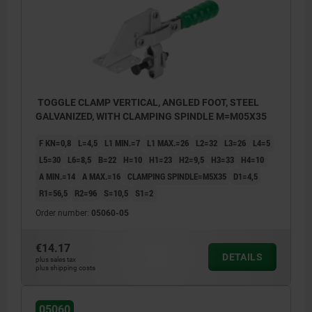
TOGGLE CLAMP VERTICAL, ANGLED FOOT, STEEL
GALVANIZED, WITH CLAMPING SPINDLE M=M05X35
F KN=0,8
L=4,5
L1 MIN.=7
L1 MAX.=26
L2=32
L3=26
L4=5
L5=30
L6=8,5
B=22
H=10
H1=23
H2=9,5
H3=33
H4=10
A MIN.=14
A MAX.=16
CLAMPING SPINDLE=M5X35
D1=4,5
R1=56,5
R2=96
S=10,5
S1=2
Order number:
05060-05
€14.17
DETAILS
plus sales tax
plus shipping costs
05060