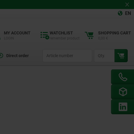
EN
MY ACCOUNT
WATCHLIST
SHOPPING CART
LOGIN
remember product
0,00 €
productCode
qty
Direct order