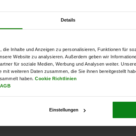
Details
32500
3
, die Inhalte und Anzeigen zu personalisieren, Funktionen für so
 unsere Website zu analysieren. Außerdem geben wir Information
rtner für soziale Medien, Werbung und Analysen weiter. Unsere
e mit weiteren Daten zusammen, die Sie ihnen bereitgestellt ha
city gauges
Concentricity gauges
esammelt haben.
Cookie Richtlinien
5 mm
for diameters up to 32
AGB
mm
4.13
from
€2,938.82
fr
Einstellungen
DETAILS
DETAILS
plus sales tax
plus
ts
plus shipping costs
plus