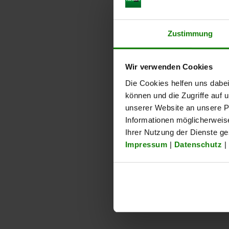
Zustimmung
32501
32501
Wir verwenden Cookies
Die Cookies helfen uns dabei
können und die Zugriffe auf
unserer Website an unsere Pa
Informationen möglicherweis
Accessories for
Concentri
Ihrer Nutzung der Dienste g
concentricity gauges
max. Ø 3
Impressum
|
Datenschutz
|
from
€95.51
from
€2,61
DETAILS
plus sales tax
plus sales tax
plus shipping costs
plus shipping cos