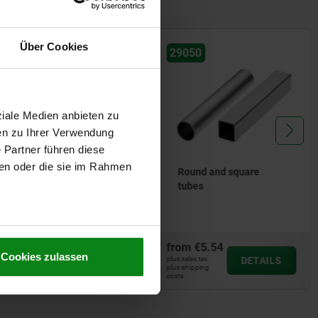
Über Cookies
2506
29050
ziale Medien anbieten zu
en zu Ihrer Verwendung
 Partner führen diese
ben oder die sie im Rahmen
Concentricity gauges
Round and square
max. Ø 80 mm
tubes
from
€5.54
om
€3,136.96
Cookies zulassen
DETAILS
plus sales tax
DETAILS
 sales tax
plus shipping 
 shipping costs
costs