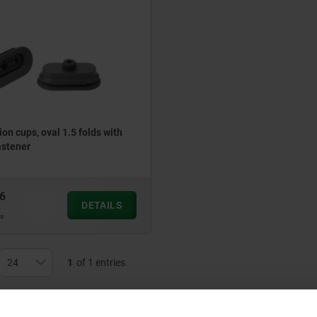
on cups, oval 1.5 folds with
astener
6
DETAILS
ts
1
of 1 entries
Other customers a