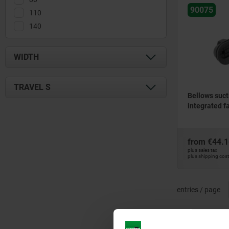
90075
110
140
WIDTH
31
TRAVEL S
40
Bellows sucti
integrated f
55
7
70
9,5
11,5
from
€44.1
14,5
plus sales tax
plus shipping cos
entries / page