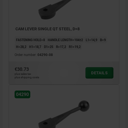
CAM LEVER SINGLE QT STEEL, D=8
FASTENING HOLE=8
HANDLE LENGTH=104±2
L1=14,9
B=9
H=28,2
H1=18,7
D1=25
R=17,2
R1=19,2
Order number:
04290-08
€30.73
DETAILS
plus sales tax
plus shipping costs
04290