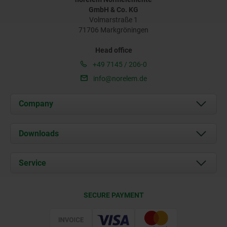
GmbH & Co. KG
Volmarstraße 1
71706 Markgröningen
Head office
+49 7145 / 206-0
info@norelem.de
Company
About us
Downloads
News
Documents
Service
Career
Contact
CAD
SECURE PAYMENT
Delivery Conditions
Web Support