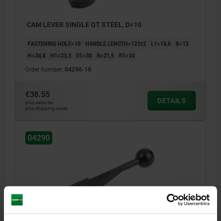
CAM LEVER SINGLE QT STEEL, D=10
FASTENING HOLE=10
HANDLE LENGTH=123±2
L1=18,6
B=12
H=34,8
H1=23,3
D1=30
R=21,5
R1=24
Order number:
04290-10
€38.55
DETAILS
plus sales tax
plus shipping costs
04290
CAM LEVER SINGLE QT STEEL, D=12