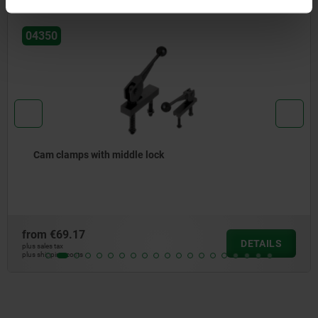
04350
Cam clamps with middle lock
from
€69.17
DETAILS
plus sales tax
plus shipping costs