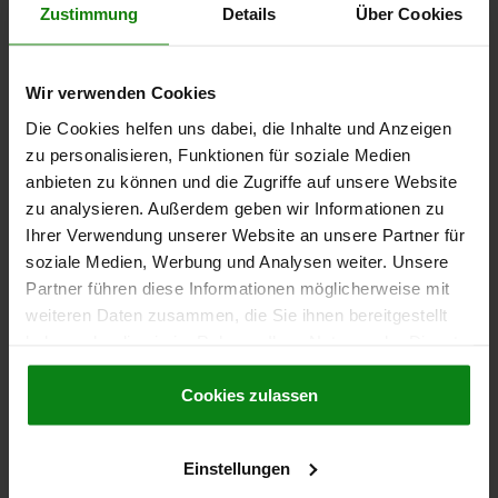
Zustimmung
Details
Über Cookies
FASTENING HOLE=12
HANDLE LENGTH=146±3
L1=24,3
B=14
H=43,8
H1=30,3
D1=30
R=28
R1=31,2
Wir verwenden Cookies
Order number:
04290-12
Die Cookies helfen uns dabei, die Inhalte und Anzeigen
zu personalisieren, Funktionen für soziale Medien
€50.57
DETAILS
plus sales tax
anbieten zu können und die Zugriffe auf unsere Website
plus shipping costs
zu analysieren. Außerdem geben wir Informationen zu
Ihrer Verwendung unserer Website an unsere Partner für
soziale Medien, Werbung und Analysen weiter. Unsere
DETAILS
Partner führen diese Informationen möglicherweise mit
weiteren Daten zusammen, die Sie ihnen bereitgestellt
CAD
haben oder die sie im Rahmen Ihrer Nutzung der Dienste
gesammelt haben.
Cookie Richtlinien
Impressum
|
Datenschutz
|
AGB
Cookies zulassen
DOWNLOADS
Other customers also bought
Einstellungen