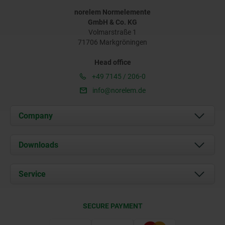
norelem Normelemente
GmbH & Co. KG
Volmarstraße 1
71706 Markgröningen
Head office
+49 7145 / 206-0
info@norelem.de
Company
About us
Downloads
News
Documents
Service
Career
Contact
CAD
SECURE PAYMENT
Delivery Conditions