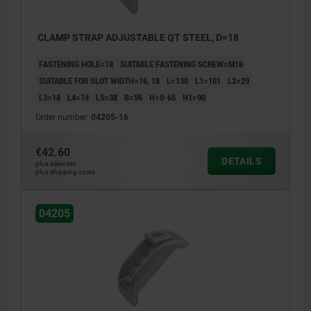
CLAMP STRAP ADJUSTABLE QT STEEL, D=18
FASTENING HOLE=18
SUITABLE FASTENING SCREW=M16
SUITABLE FOR SLOT WIDTH=16, 18
L=130
L1=101
L2=29
L3=18
L4=74
L5=38
B=56
H=0-65
H1=90
Order number:
04205-16
€42.60
DETAILS
plus sales tax
plus shipping costs
04205