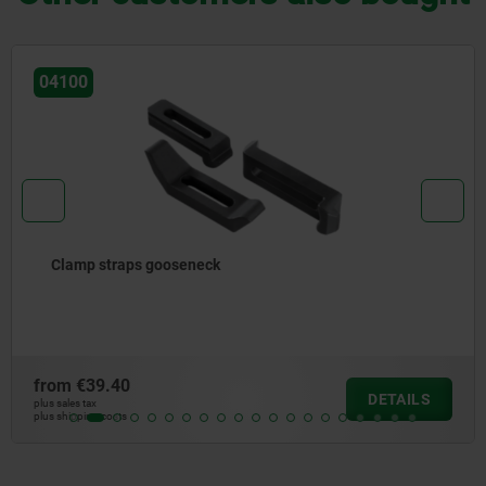
042
p straps gooseneck
Cla
39.40
from
DETAILS
ax
plus sale
ng costs
plus shi