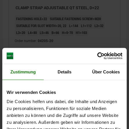
CLAMP STRAP ADJUSTABLE QT STEEL, D=22
FASTENING HOLE=22
SUITABLE FASTENING SCREW=M20
SUITABLE FOR SLOT WIDTH=20, 22
L=144
L1=112
L2=32
L3=20
L4=80
L5=46
B=66
H=0-70
H1=103
Order number:
04205-20
€55.57
DETAILS
plus sales tax
plus shipping costs
Zustimmung
Details
Über Cookies
04205
Wir verwenden Cookies
Die Cookies helfen uns dabei, die Inhalte und Anzeigen
zu personalisieren, Funktionen für soziale Medien
anbieten zu können und die Zugriffe auf unsere Website
zu analysieren. Außerdem geben wir Informationen zu
Ihrer Verwendung unserer Website an unsere Partner für