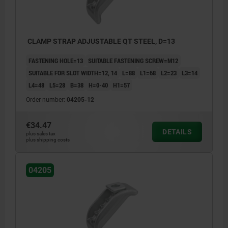
CLAMP STRAP ADJUSTABLE QT STEEL, D=13
FASTENING HOLE=13
SUITABLE FASTENING SCREW=M12
SUITABLE FOR SLOT WIDTH=12, 14
L=88
L1=68
L2=23
L3=14
L4=48
L5=28
B=38
H=0-40
H1=57
Order number:
04205-12
€34.47
DETAILS
plus sales tax
plus shipping costs
04205