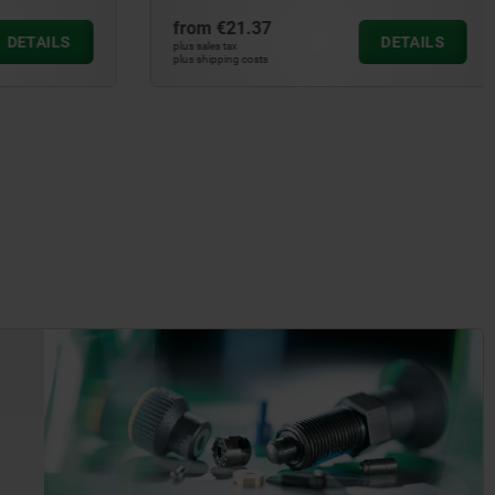
from
€21.37
DETAILS
DETAILS
plus sales tax
plus shipping costs