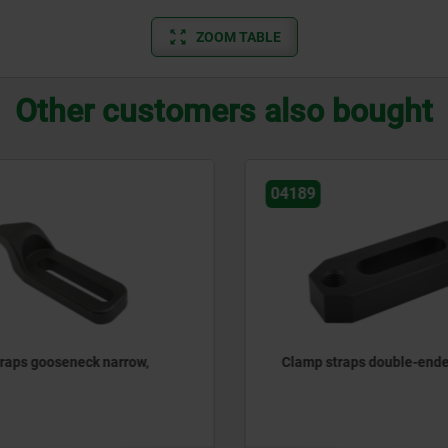
ZOOM TABLE
Other customers also bought
04189
aps gooseneck narrow,
Clamp straps double-ende