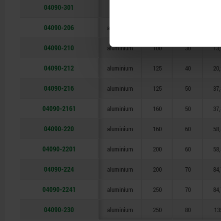
04090-301
QT steel
315
80
13
04090-206
aluminium
60
20
4,8
04090-210
aluminium
100
30
13,
04090-212
aluminium
125
40
20,
04090-216
aluminium
125
50
37,
04090-2161
aluminium
160
50
37,
04090-220
aluminium
160
60
58,
04090-2201
aluminium
200
60
58,
04090-224
aluminium
200
70
84,
04090-2241
aluminium
250
70
84,
04090-230
aluminium
250
80
13