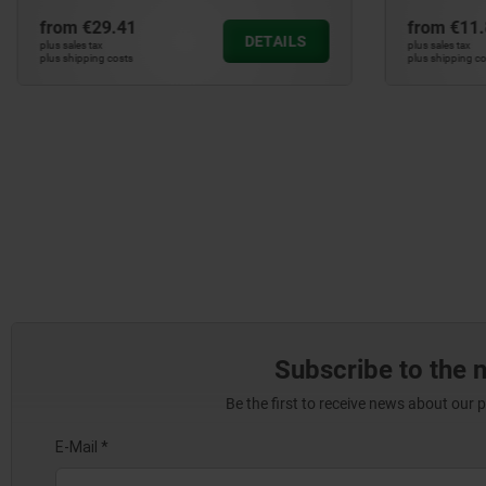
from
€29.41
from
€11.
DETAILS
plus sales tax
plus sales tax
plus shipping costs
plus shipping cos
Subscribe to the 
Be the first to receive news about our 