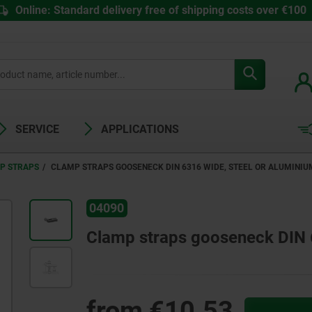
Online: Standard delivery free of shipping costs over €100
SERVICE
APPLICATIONS
P STRAPS
CLAMP STRAPS GOOSENECK DIN 6316 WIDE, STEEL OR ALUMINIU
04090
Clamp straps gooseneck DIN 6
from
€10.53