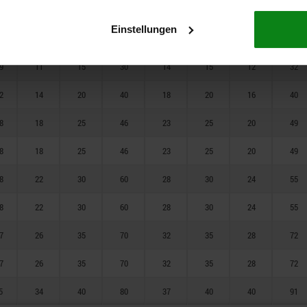
5
34
40
100
56
50
40
91
Einstellungen
2
7
10
20
9
10
8
20
9
11
15
30
14
15
12
32
2
14
20
40
18
20
16
40
8
18
25
46
23
25
20
49
8
18
25
46
23
25
20
49
8
22
30
60
28
30
24
55
8
22
30
60
28
30
24
55
7
26
35
70
32
35
28
72
7
26
35
70
32
35
28
72
5
34
40
80
37
40
40
91