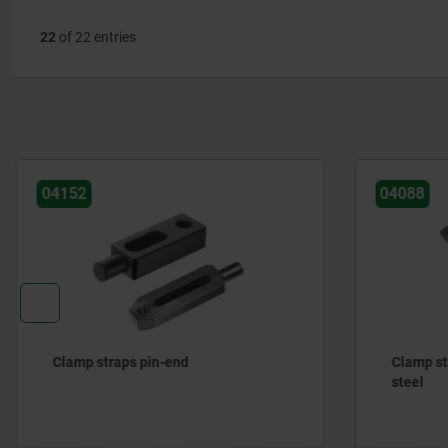
22
of 22 entries
04152
04088
Clamp straps pin-end
Clamp str
steel