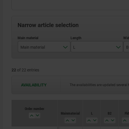
Narrow article selection
Main material
L
B
aluminium
60
22
of 22 entries
QT steel
80
100
AVAILABILITY
The availabilities are updated several 
125
160
Order number
Order number
Main material
Main material
L
L
B2
B2
F k
F k
200
250