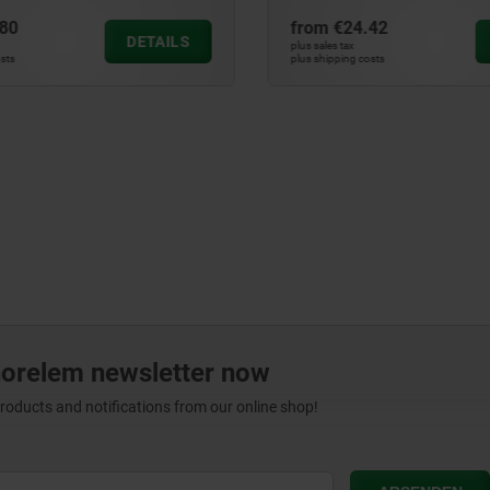
80
from
€24.42
DETAILS
plus sales tax
ts
plus shipping costs
norelem newsletter now
products and notifications from our online shop!