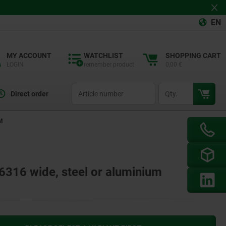
EN
MY ACCOUNT
WATCHLIST
SHOPPING CART
LOGIN
remember product
0,00 €
productCode
qty
Direct order
M
316 wide, steel or aluminium