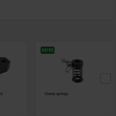
04195
d
Clamp springs