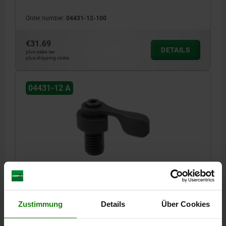
(6) Clamping plate
Order number:
04431-12-100
€31.69
DETAILS
plus sales tax
plus shipping costs
04431-12 A
FIXTURE CLAMP WITH TENSION LEVER, FORM:A
OHNE SPANNBLECH, M12, F=0,7, QT STEEL BLACK
OXIDISED
Zustimmung
Details
Über Cookies
Order number:
04431-12-120