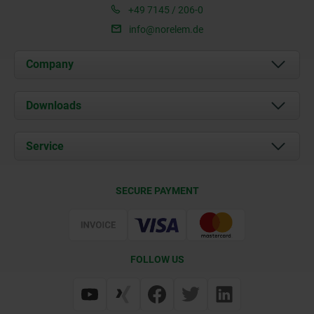
+49 7145 / 206-0
info@norelem.de
Company
About us
Downloads
News
Documents
Service
Career
Contact
CAD
SECURE PAYMENT
Delivery Conditions
Web Support
Certification
FOLLOW US