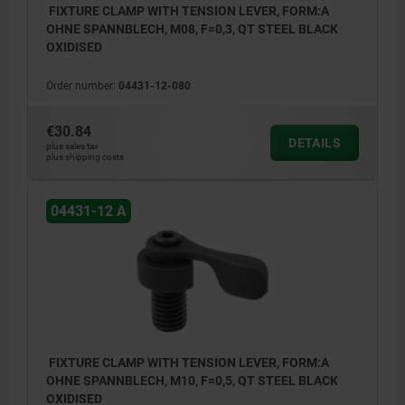
FIXTURE CLAMP WITH TENSION LEVER, FORM:A
OHNE SPANNBLECH, M08, F=0,3, QT STEEL BLACK
OXIDISED
Order number:
04431-12-080
€30.84
DETAILS
plus sales tax
plus shipping costs
04431-12 A
(1) Clamping screw
(2) Spring washer
(3) Tension lever
(4) Hex key
FIXTURE CLAMP WITH TENSION LEVER, FORM:A
OHNE SPANNBLECH, M10, F=0,5, QT STEEL BLACK
(5) Cam clamp
OXIDISED