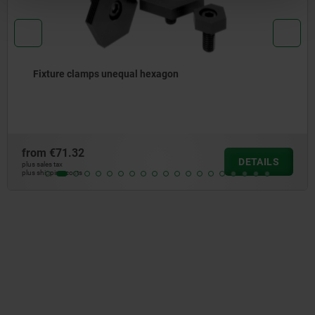
 clamps unequal hexagon
Cam sc
.32
from
€3
DETAILS
plus sales tax
osts
plus shipping