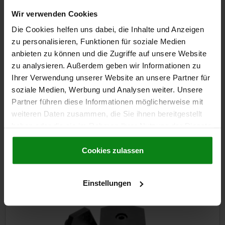
Wir verwenden Cookies
€32.54
DETAILS
plus sales tax
Die Cookies helfen uns dabei, die Inhalte und Anzeigen
plus shipping costs
zu personalisieren, Funktionen für soziale Medien
anbieten zu können und die Zugriffe auf unsere Website
zu analysieren. Außerdem geben wir Informationen zu
DETAILS
Ihrer Verwendung unserer Website an unsere Partner für
soziale Medien, Werbung und Analysen weiter. Unsere
CAD
Partner führen diese Informationen möglicherweise mit
weiteren Daten zusammen, die Sie ihnen bereitgestellt
DOWNLOADS
haben oder die sie im Rahmen Ihrer Nutzung der Dienste
gesammelt haben.
Cookie Richtlinien
Other customers also bought
Impressum
|
Datenschutz
|
AGB
Cookies zulassen
Einstellungen
04434-