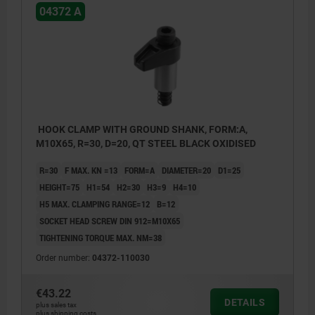
04372 A
HOOK CLAMP WITH GROUND SHANK, FORM:A,
M10X65, R=30, D=20, QT STEEL BLACK OXIDISED
R=30
F MAX. KN =13
FORM=A
DIAMETER=20
D1=25
HEIGHT=75
H1=54
H2=30
H3=9
H4=10
H5 MAX. CLAMPING RANGE=12
B=12
SOCKET HEAD SCREW DIN 912=M10X65
TIGHTENING TORQUE MAX. NM=38
Order number:
04372-110030
€43.22
DETAILS
plus sales tax
plus shipping costs