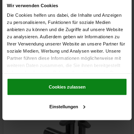
€43.56
Wir verwenden Cookies
DETAILS
plus sales tax
plus shipping costs
Die Cookies helfen uns dabei, die Inhalte und Anzeigen
zu personalisieren, Funktionen für soziale Medien
anbieten zu können und die Zugriffe auf unsere Website
DETAILS
zu analysieren. Außerdem geben wir Informationen zu
Ihrer Verwendung unserer Website an unsere Partner für
soziale Medien, Werbung und Analysen weiter. Unsere
CAD
Partner führen diese Informationen möglicherweise mit
weiteren Daten zusammen, die Sie ihnen bereitgestellt
DOWNLOADS
haben oder die sie im Rahmen Ihrer Nutzung der Dienste
gesammelt haben.
Cookie Richtlinien
Other customers also bought
Impressum
|
Datenschutz
|
AGB
Cookies zulassen
Einstellungen
4370