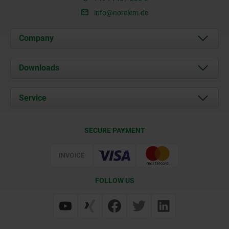
info@norelem.de
Company
About us
Downloads
News
Documents
Service
Career
Contact
CAD
SECURE PAYMENT
Delivery Conditions
Web Support
Certification
FOLLOW US