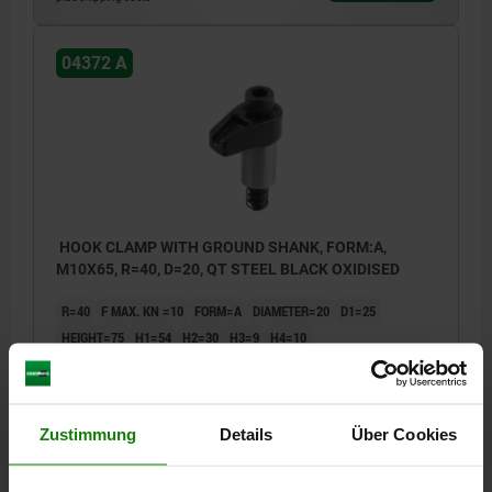
04372 A
HOOK CLAMP WITH GROUND SHANK, FORM:A,
M10X65, R=40, D=20, QT STEEL BLACK OXIDISED
R=40
F MAX. KN =10
FORM=A
DIAMETER=20
D1=25
HEIGHT=75
H1=54
H2=30
H3=9
H4=10
H5 MAX. CLAMPING RANGE=12
B=12
SOCKET HEAD SCREW DIN 912=M10X65
TIGHTENING TORQUE MAX. NM=32
Zustimmung
Details
Über Cookies
Order number:
04372-110040