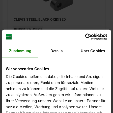
CLEVIS STEEL, BLACK OXIDISED
DESIGNATION=CLEVIS
Order number:
04430-02
€30.75
Zustimmung
Details
Über Cookies
DETAILS
plus sales tax
plus shipping costs
Wir verwenden Cookies
04430
Die Cookies helfen uns dabei, die Inhalte und Anzeigen
zu personalisieren, Funktionen für soziale Medien
anbieten zu können und die Zugriffe auf unsere Website
zu analysieren. Außerdem geben wir Informationen zu
Ihrer Verwendung unserer Website an unsere Partner für
soziale Medien, Werbung und Analysen weiter. Unsere
Partner führen diese Informationen möglicherweise mit