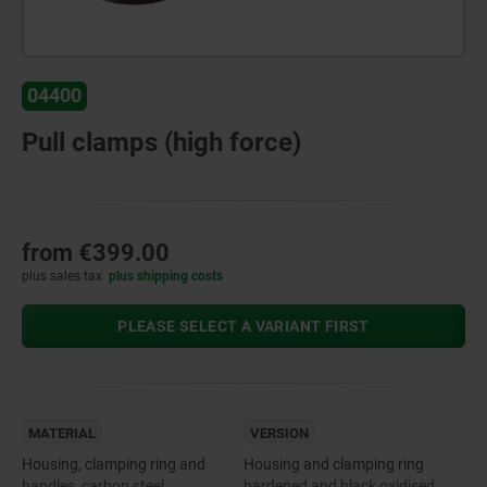
04400
Pull clamps (high force)
from
€399.00
plus sales tax
plus shipping costs
PLEASE SELECT A VARIANT FIRST
MATERIAL
VERSION
Housing, clamping ring and
Housing and clamping ring
handles, carbon steel.
hardened and black oxidised.