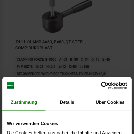
PULL CLAMP, A=63, B=80, QT STEEL,
COMP:DUROPLAST
CLAMPING FORCE N=8000
A=63
B=80
C=34
D=16
E=45
F=M10X18
G=28
H=2,5
J=12
K=50
L=180
RECOMMENDED WORKPIECE THICKNESS TOLERANCE=±0,8*
HAND FORCE FH N=600**
HOLDING FORCE N=14000
Order number:
04400-638001
Zustimmung
Details
Über Cookies
€455.00
DETAILS
plus sales tax
plus shipping costs
Wir verwenden Cookies
Die Cookies helfen uns dabei, die Inhalte und Anzeigen