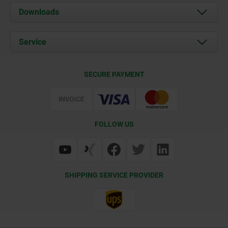
About us
Downloads
News
Documents
Service
Career
Contact
CAD
SECURE PAYMENT
Delivery Conditions
Web Support
Certification
FOLLOW US
SHIPPING SERVICE PROVIDER