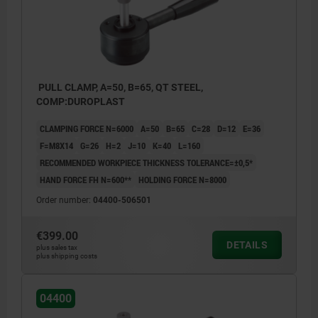
PULL CLAMP, A=50, B=65, QT STEEL,
COMP:DUROPLAST
CLAMPING FORCE N=6000
A=50
B=65
C=28
D=12
E=36
F=M8X14
G=26
H=2
J=10
K=40
L=160
RECOMMENDED WORKPIECE THICKNESS TOLERANCE=±0,5*
HAND FORCE FH N=600**
HOLDING FORCE N=8000
Order number:
04400-506501
€399.00
DETAILS
plus sales tax
plus shipping costs
04400