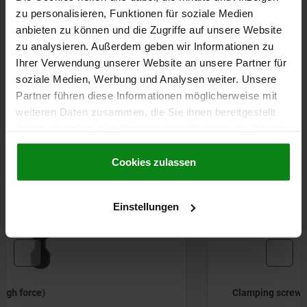
DETAILS
zu personalisieren, Funktionen für soziale Medien
anbieten zu können und die Zugriffe auf unsere Website
CAD
zu analysieren. Außerdem geben wir Informationen zu
Ihrer Verwendung unserer Website an unsere Partner für
soziale Medien, Werbung und Analysen weiter. Unsere
DOWNLOADS
Partner führen diese Informationen möglicherweise mit
weiteren Daten zusammen, die Sie ihnen bereitgestellt
Other customers also bought
haben oder die sie im Rahmen Ihrer Nutzung der Dienste
gesammelt haben.
Cookie Richtlinien
Impressum
|
Datenschutz
|
AGB
Cookies zulassen
04401-05
Einstellungen
Clamping screw for automation capable pull clamps