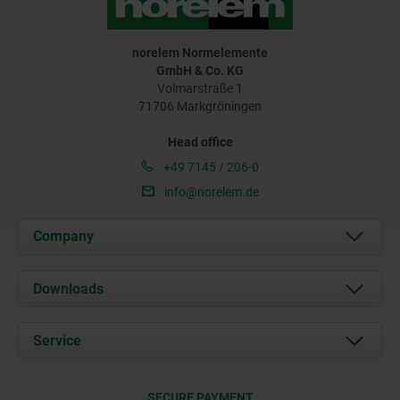
norelem Normelemente
GmbH & Co. KG
Volmarstraße 1
71706 Markgröningen
Head office
+49 7145 / 206-0
info@norelem.de
Company
About us
Downloads
News
Documents
Service
Career
Contact
CAD
SECURE PAYMENT