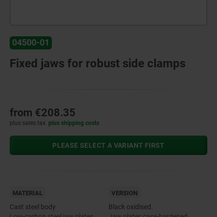
04500-01
Fixed jaws for robust side clamps
from
€208.35
plus sales tax
plus shipping costs
PLEASE SELECT A VARIANT FIRST
MATERIAL
VERSION
Cast steel body
Black oxidised.
Low-carbon steel jaw plates.
Jaw plates case-hardened.