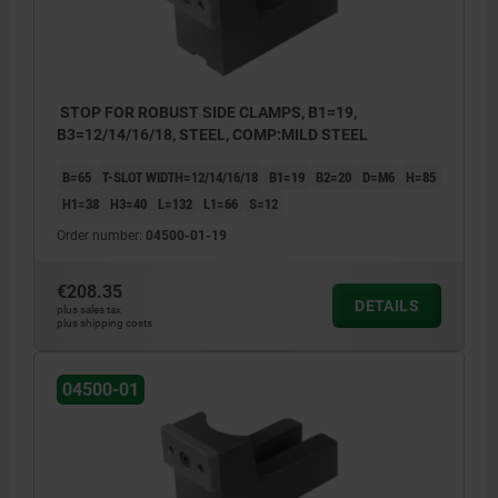
STOP FOR ROBUST SIDE CLAMPS, B1=19,
B3=12/14/16/18, STEEL, COMP:MILD STEEL
B=65
T-SLOT WIDTH=12/14/16/18
B1=19
B2=20
D=M6
H=85
H1=38
H3=40
L=132
L1=66
S=12
Order number:
04500-01-19
€208.35
DETAILS
plus sales tax
plus shipping costs
04500-01