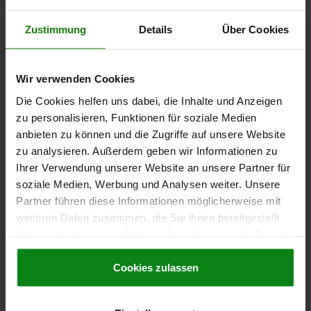
STOP FOR ROBUST SIDE CLAMPS, B1=38,
Zustimmung
Details
Über Cookies
B3=32/36/42, STEEL, COMP:MILD STEEL
B=90
T-SLOT WIDTH=32/36/42
B1=38
B2=20
D=M6
H=120
Wir verwenden Cookies
H1=56
H3=40
L=211
L1=95
S=12
Die Cookies helfen uns dabei, die Inhalte und Anzeigen
Order number:
04500-01-38
zu personalisieren, Funktionen für soziale Medien
anbieten zu können und die Zugriffe auf unsere Website
€321.00
DETAILS
zu analysieren. Außerdem geben wir Informationen zu
plus sales tax
plus shipping costs
Ihrer Verwendung unserer Website an unsere Partner für
soziale Medien, Werbung und Analysen weiter. Unsere
Partner führen diese Informationen möglicherweise mit
DETAILS
weiteren Daten zusammen, die Sie ihnen bereitgestellt
haben oder die sie im Rahmen Ihrer Nutzung der Dienste
gesammelt haben.
Cookie Richtlinien
CAD
Impressum
|
Datenschutz
|
AGB
Cookies zulassen
DOWNLOADS