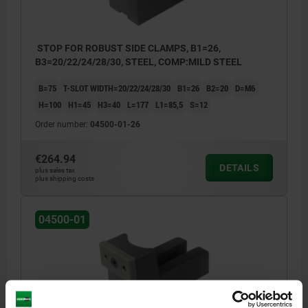
STOP FOR ROBUST SIDE CLAMPS, B1=26,
B3=20/22/24/28/30, STEEL, COMP:MILD STEEL
B=75
T-SLOT WIDTH=20/22/24/28/30
B1=26
B2=20
D=M6
H=100
H1=45
H3=40
L=177
L1=85,5
S=12
Order number:
04500-01-26
€264.94
DETAILS
plus sales tax
plus shipping costs
04500-01