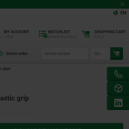
EN
MY ACCOUNT
WATCHLIST
SHOPPING CART
LOGIN
remember product
0,00 €
productCode
qty
Direct order
C GRIP
astic grip