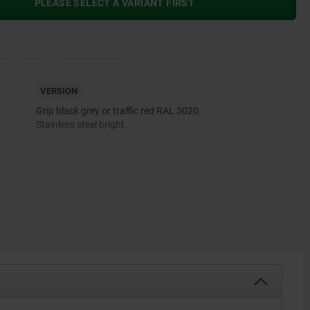
PLEASE SELECT A VARIANT FIRST
VERSION
Grip black grey or traffic red RAL 3020.
Stainless steel bright.