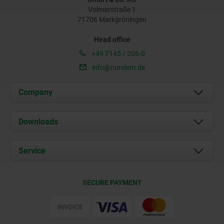
Volmarstraße 1
71706 Markgröningen
Head office
+49 7145 / 206-0
info@norelem.de
Company
About us
Downloads
News
Documents
Service
Career
Contact
CAD
SECURE PAYMENT
Delivery Conditions
Web Support