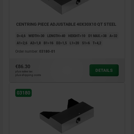
CENTRING PIECE ADJUSTABLE 40X30X10 QT STEEL
D=4,6
WIDTH=30
LENGTH=40
HEIGHT=10
D1 MAX.=38
A=32
A1=2,6
A2=1,8
B1=16
D2=1,5
L1=20
S1=6
T=4,2
Order number:
03180-01
€86.30
DETAILS
plus sales tax
plus shipping costs
03180