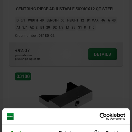
CENTRING PIECE ADJUSTABLE 50X40X12 QT STEEL
D=6,1
WIDTH=40
LENGTH=50
HEIGHT=12
D1 MAX.=46
A=40
A1=3,7
A2=2
B1=20
D2=1,5
L1=25
S1=8
T=5
Order number:
03180-02
€92.07
DETAILS
plus sales tax
plus shipping costs
03180
CENTRING PIECE ADJUSTABLE 63X50X16 QT STEEL