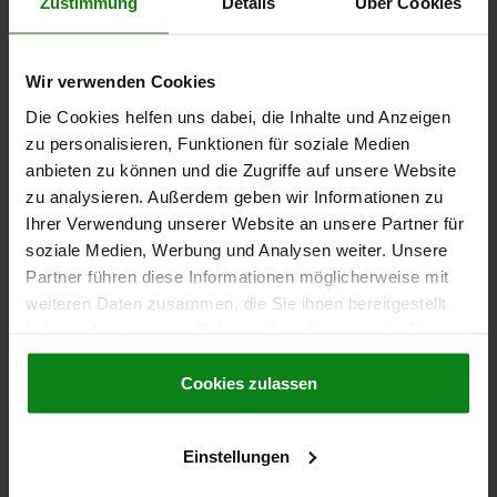
Zustimmung
Details
Über Cookies
D=8,1
WIDTH=50
LENGTH=63
HEIGHT=16
D1 MAX.=58
A=50
A1=4,7
A2=2,7
B1=25
D2=2
L1=31,5
S1=10
T=7
Order number:
03180-03
Wir verwenden Cookies
Die Cookies helfen uns dabei, die Inhalte und Anzeigen
€106.30
zu personalisieren, Funktionen für soziale Medien
DETAILS
plus sales tax
plus shipping costs
anbieten zu können und die Zugriffe auf unsere Website
zu analysieren. Außerdem geben wir Informationen zu
Ihrer Verwendung unserer Website an unsere Partner für
soziale Medien, Werbung und Analysen weiter. Unsere
DETAILS
Partner führen diese Informationen möglicherweise mit
weiteren Daten zusammen, die Sie ihnen bereitgestellt
CAD
haben oder die sie im Rahmen Ihrer Nutzung der Dienste
gesammelt haben.
Cookie Richtlinien
DOWNLOADS
Impressum
|
Datenschutz
|
AGB
Cookies zulassen
Other customers also bought
Einstellungen