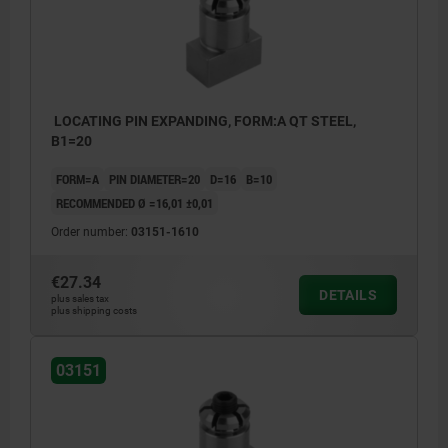
LOCATING PIN EXPANDING, FORM:A QT STEEL,
B1=20
FORM=A
PIN DIAMETER=20
D=16
B=10
RECOMMENDED Ø =16,01 ±0,01
Order number:
03151-1610
€27.34
DETAILS
plus sales tax
plus shipping costs
03151
1) tooling plate
1) tooli
2) clamp straps
2) clam
3) machine table
3) mach