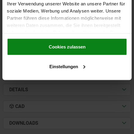
Ihrer Verwendung unserer Website an unsere Partner für
LOCATING PIN EXPANDING, FORM:B QT STEEL,
soziale Medien, Werbung und Analysen weiter. Unsere
B1=28
Partner führen diese Informationen möglicherweise mit
weiteren Daten zusammen, die Sie ihnen bereitgestellt
FORM=B
PIN DIAMETER=28
D=20
B=24
B2=32
haben oder die sie im Rahmen Ihrer Nutzung der Dienste
RECOMMENDED Ø =20,01 ±0,01
gesammelt haben.
Cookie Richtlinien
Order number:
03151-2024
Impressum
|
Datenschutz
|
AGB
Cookies zulassen
€34.69
DETAILS
plus sales tax
plus shipping costs
Einstellungen
DETAILS
CAD
DOWNLOADS