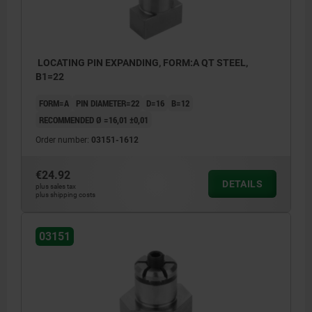
4) expanding locating pin
4) expan
LOCATING PIN EXPANDING, FORM:A QT STEEL,
B1=22
FORM=A
PIN DIAMETER=22
D=16
B=12
RECOMMENDED Ø =16,01 ±0,01
Order number:
03151-1612
€24.92
DETAILS
plus sales tax
plus shipping costs
03151