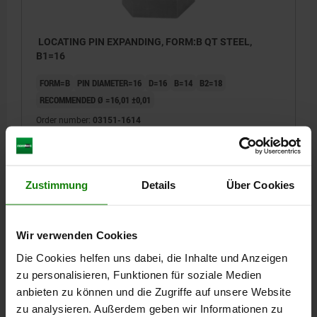
LOCATING PIN EXPANDING, FORM:B QT STEEL,
B1=16
FORM=B
PIN DIAMETER=16
D=16
B=14
B2=18
RECOMMENDED Ø =16,01 ±0,01
Order number:
03151-1614
€24.92
DETAILS
plus sales tax
plus shipping costs
Zustimmung
Details
Über Cookies
03151
Wir verwenden Cookies
Die Cookies helfen uns dabei, die Inhalte und Anzeigen
zu personalisieren, Funktionen für soziale Medien
anbieten zu können und die Zugriffe auf unsere Website
zu analysieren. Außerdem geben wir Informationen zu