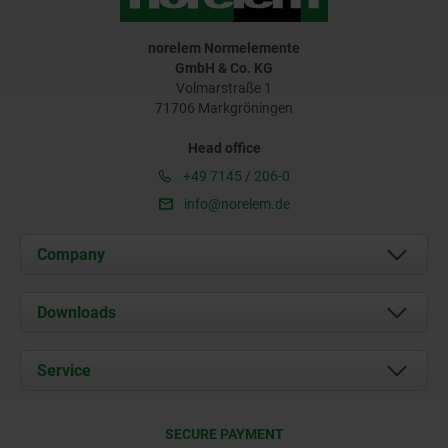
norelem Normelemente
GmbH & Co. KG
Volmarstraße 1
71706 Markgröningen
Head office
+49 7145 / 206-0
info@norelem.de
Company
About us
Downloads
News
Documents
Service
Career
Contact
CAD
SECURE PAYMENT