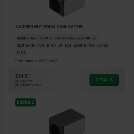
CARRIER NUT, FORM:C MILD STEEL
HEIGHT=24,5
FORM=C
FOR SPINDLE HEAD NO.=30
SLOT WIDTH=15,9
D=6,4
D1=10,4
LENGTH=13,5
L1=5,5
T=6,2
Order number:
03290-013
€14.51
DETAILS
plus sales tax
plus shipping costs
03290 C