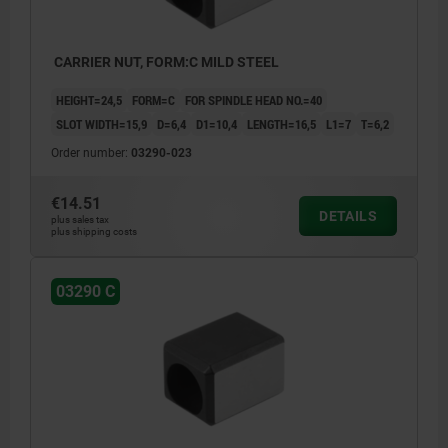
CARRIER NUT, FORM:C MILD STEEL
HEIGHT=24,5
FORM=C
FOR SPINDLE HEAD NO.=40
SLOT WIDTH=15,9
D=6,4
D1=10,4
LENGTH=16,5
L1=7
T=6,2
Order number:
03290-023
€14.51
DETAILS
plus sales tax
plus shipping costs
03290 C