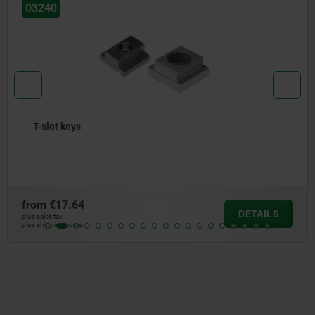
03260
Slot keys loose DIN 6323
from
€19.26
DETAILS
plus sales tax
plus shipping costs