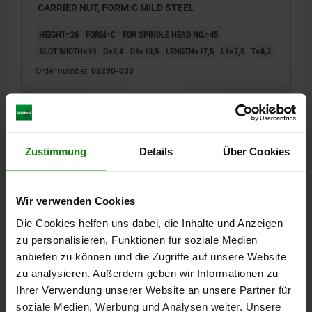
CARRIER NUT, FORM:C MILD STEEL
HEIGHT=26
FORM=C
FOR SPINDLE HEAD NO.=45
SLOT WIDTH=19
D=8,4
D1=13,5
LENGTH=17,5
L1=7,5
T=8,3
Order number:
03290-033
€19.83
DETAILS
plus sales tax
plus shipping costs
Zustimmung
Details
Über Cookies
03290 C
Wir verwenden Cookies
Die Cookies helfen uns dabei, die Inhalte und Anzeigen
zu personalisieren, Funktionen für soziale Medien
anbieten zu können und die Zugriffe auf unsere Website
zu analysieren. Außerdem geben wir Informationen zu
CARRIER NUT, FORM:C MILD STEEL
Ihrer Verwendung unserer Website an unsere Partner für
soziale Medien, Werbung und Analysen weiter. Unsere
HEIGHT=29
FORM=C
FOR SPINDLE HEAD NO.=50-55