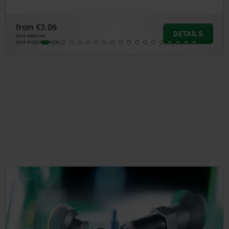
from
€0.92
DETAILS
plus sales tax
plus shipping costs