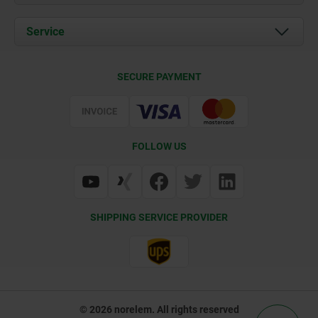
News
Documents
Service
Career
Contact
CAD
SECURE PAYMENT
Delivery Conditions
Web Support
Certification
FOLLOW US
SHIPPING SERVICE PROVIDER
© 2026 norelem. All rights reserved