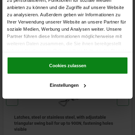
zu personalisieren, Funktionen für soziale Medien
anbieten zu können und die Zugriffe auf unsere Website
CAD
zu analysieren. Außerdem geben wir Informationen zu
Ihrer Verwendung unserer Website an unsere Partner für
DOWNLOADS
soziale Medien, Werbung und Analysen weiter. Unsere
Partner führen diese Informationen möglicherweise mit
Other customers also bought
weiteren Daten zusammen, die Sie ihnen bereitgestellt
haben oder die sie im Rahmen Ihrer Nutzung der Dienste
gesammelt haben.
Cookie Richtlinien
Impressum
|
Datenschutz
|
AGB
Cookies zulassen
05531
Einstellungen
ustable
Latches, steel or stainless steel, with dr
ening holes
300N, fastening holes concealed