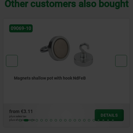
Other customers also bought
09065
Magnets shallow pot with thread hard ferrite
from
€2.50
TAILS
D
plus sales tax
plus shipping costs