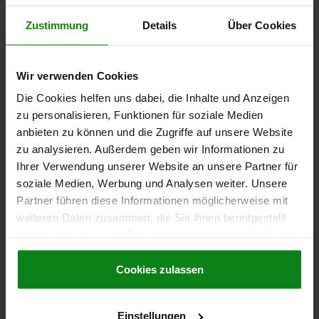
Zustimmung
Details
Über Cookies
MAGNET SHALLOW POT MAGNET, ROUND, SMCO,
COMP:STEEL, D=32±0,2, D1=5,5, H=7
Wir verwenden Cookies
OUTSIDE DIAMETER=32±0,2
MAGNETIC FORCE N=235
FASTENING HOLE=5,5
D2=11,5
HEIGHT=7
Die Cookies helfen uns dabei, die Inhalte und Anzeigen
zu personalisieren, Funktionen für soziale Medien
Order number:
09071-20-32
anbieten zu können und die Zugriffe auf unsere Website
zu analysieren. Außerdem geben wir Informationen zu
€15.56
DETAILS
Ihrer Verwendung unserer Website an unsere Partner für
plus sales tax
plus shipping costs
soziale Medien, Werbung und Analysen weiter. Unsere
Partner führen diese Informationen möglicherweise mit
09071-20
weiteren Daten zusammen, die Sie ihnen bereitgestellt
haben oder die sie im Rahmen Ihrer Nutzung der Dienste
gesammelt haben.
Cookie Richtlinien
Impressum
|
Datenschutz
|
AGB
Cookies zulassen
Einstellungen