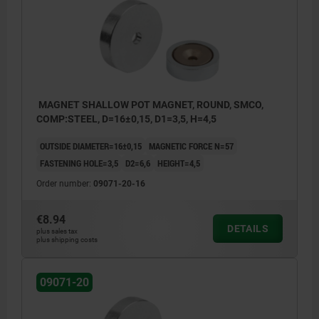
MAGNET SHALLOW POT MAGNET, ROUND, SMCO,
COMP:STEEL, D=16±0,15, D1=3,5, H=4,5
OUTSIDE DIAMETER=16±0,15
MAGNETIC FORCE N=57
FASTENING HOLE=3,5
D2=6,6
HEIGHT=4,5
Order number:
09071-20-16
€8.94
DETAILS
plus sales tax
plus shipping costs
09071-20
1) magnetic face