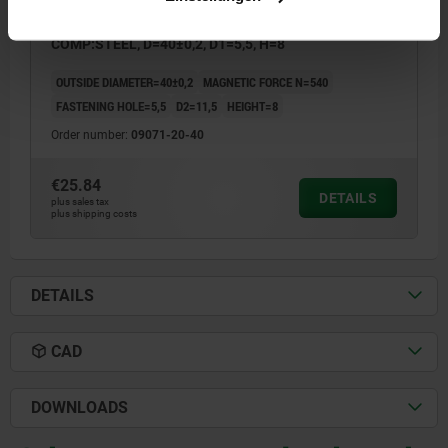
MAGNET SHALLOW POT MAGNET, ROUND, SMCO,
COMP:STEEL, D=40±0,2, D1=5,5, H=8
OUTSIDE DIAMETER=40±0,2
MAGNETIC FORCE N=540
FASTENING HOLE=5,5
D2=11,5
HEIGHT=8
Order number:
09071-20-40
€25.84
DETAILS
plus sales tax
plus shipping costs
DETAILS
CAD
DOWNLOADS