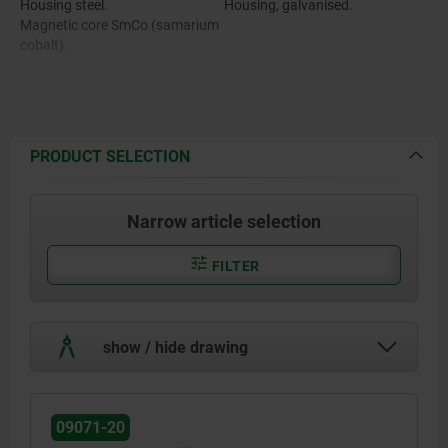
Housing steel.
Housing, galvanised.
Magnetic core SmCo (samarium
cobalt).
PRODUCT SELECTION
Narrow article selection
FILTER
show / hide drawing
09071-20