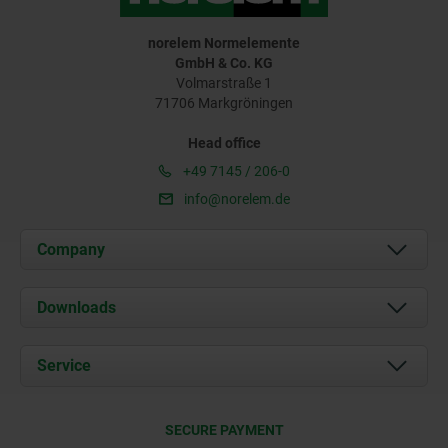
norelem Normelemente
GmbH & Co. KG
Volmarstraße 1
71706 Markgröningen
Head office
+49 7145 / 206-0
info@norelem.de
Company
About us
Downloads
News
Documents
Service
Career
Contact
CAD
SECURE PAYMENT