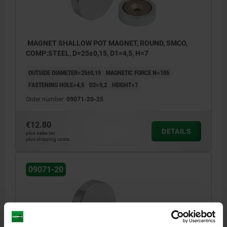
MAGNET SHALLOW POT MAGNET, ROUND, SMCO,
COMP:STEEL, D=25±0,15, D1=4,5, H=7
OUTSIDE DIAMETER=25±0,15
MAGNETIC FORCE N=105
FASTENING HOLE=4,5
D2=9,2
HEIGHT=7
Order number:
09071-20-25
€12.80
DETAILS
plus sales tax
plus shipping costs
09071-20