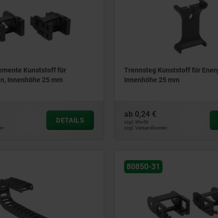
emente Kunststoff für
Trennsteg Kunststoff für Ener
en, Innenhöhe 25 mm
Innenhöhe 25 mm
ab
0,24 €
DETAILS
zzgl. MwSt.
en
zzgl. Versandkosten
80850-31