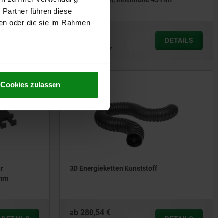
Energieketten, Innenhöhe 45 mm
 Partner führen diese
ben oder die sie im Rahmen
ab
32,89 €
DETAILS
DETAILS
zzgl. MwSt.
zzgl. Versandkosten
Cookies zulassen
80855
ür
3D Energieketten Kunststoff
 mm
ab
280,54 €