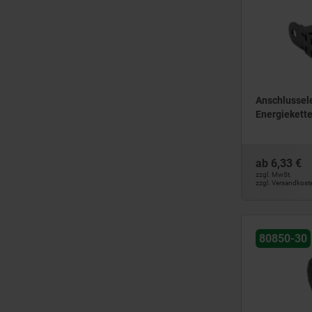
Anschlussel
Energiekett
ab
6,33 €
zzgl. MwSt.
zzgl. Versandkost
80850-30