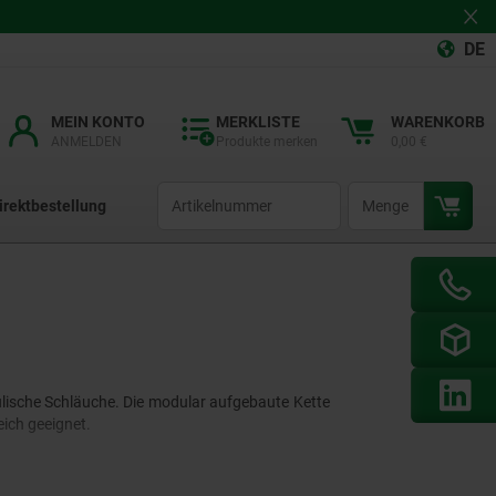
DE
MEIN KONTO
MERKLISTE
WARENKORB
ANMELDEN
Produkte merken
0,00 €
productCode
qty
irektbestellung
lische Schläuche. Die modular aufgebaute Kette
ich geeignet.