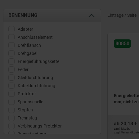
BENENNUNG
Einträge / Seite
Adapter
Anschlusselement
80850
Drehflansch
Drehgabel
Energieführungskette
Feder
Gleitdurchführung
Kabeldurchführung
Protektor
Energiekett
Spannschelle
mm, nicht zu
Stopfen
Trennsteg
ab
20,18 €
Verbindungs-Protektor
zzgl. MwSt.
zzgl. Versandkost
Zugentlastung