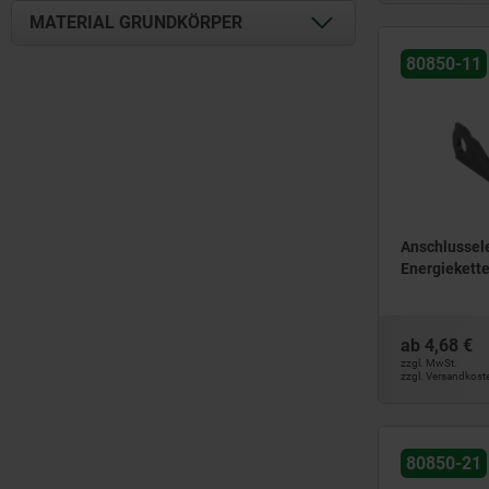
MATERIAL GRUNDKÖRPER
80850-11
Edelstahl
Polyamid
TPO
Anschlussel
Energiekett
ab
4,68 €
zzgl. MwSt.
zzgl. Versandkost
80850-21