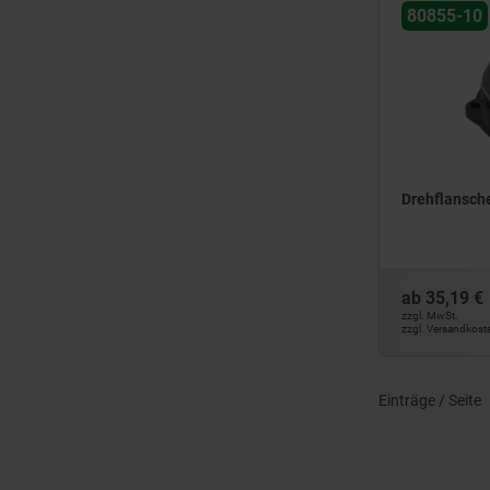
80855-10
Drehflansch
ab
35,19 €
zzgl. MwSt.
zzgl. Versandkost
Einträge / Seite