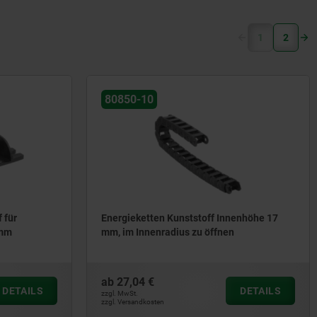
(current)
1
2
80850-10
 für
Energieketten Kunststoff Innenhöhe 17
 mm
mm, im Innenradius zu öffnen
ab
27,04 €
DETAILS
DETAILS
zzgl. MwSt.
zzgl. Versandkosten