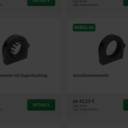
DETAILS
zzgl. MwSt.
en
zzgl. Versandkosten
80855-06
emente mit Zugentlastung
Anschlusselemente
ab
43,23 €
DETAILS
zzgl. MwSt.
en
zzgl. Versandkosten