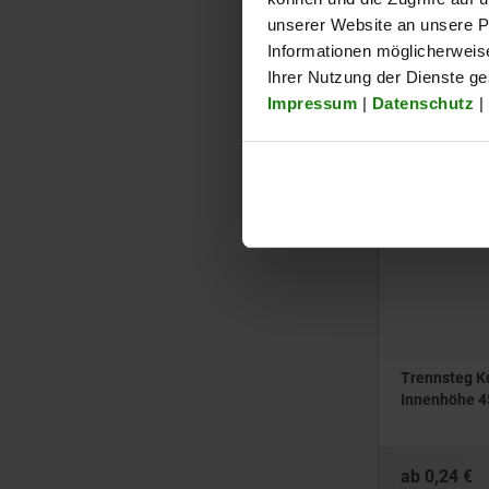
Energiekett
unserer Website an unsere Pa
Informationen möglicherweis
ab
0,99 €
Ihrer Nutzung der Dienste g
zzgl. MwSt.
Impressum
|
Datenschutz
|
zzgl. Versandkost
80850-92
Trennsteg Ku
Innenhöhe 
ab
0,24 €