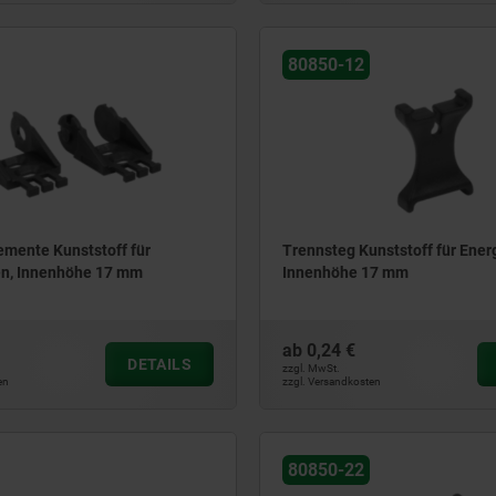
80850-12
emente Kunststoff für
Trennsteg Kunststoff für Ener
en, Innenhöhe 17 mm
Innenhöhe 17 mm
ab
0,24 €
DETAILS
zzgl. MwSt.
en
zzgl. Versandkosten
80850-22