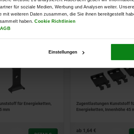
en, Innenhöhe 35 mm
mm, beidseitig zu öffnen
rtner für soziale Medien, Werbung und Analysen weiter. Unsere
e mit weiteren Daten zusammen, die Sie ihnen bereitgestellt ha
ab
82,64 €
esammelt haben.
Cookie Richtlinien
DETAILS
zzgl. MwSt.
AGB
en
zzgl. Versandkosten
Einstellungen
80850-93
nststoff für Energieketten,
Zugentlastungen Kunststoff f
45 mm
Energieketten, Innenhöhe 45
ab
1,64 €