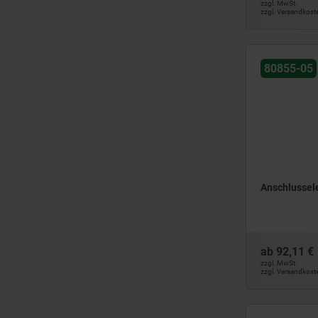
zzgl. MwSt.
zzgl. Versandkost
80855-05
Anschlussel
ab
92,11 €
zzgl. MwSt.
zzgl. Versandkost