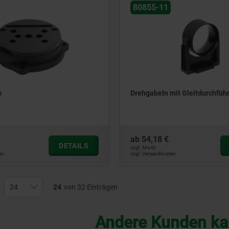
80855-11
e
Drehgabeln mit Gleitdurchfüh
ab
54,18 €
DETAILS
zzgl. MwSt.
en
zzgl. Versandkosten
24
von 32 Einträgen
Andere Kunden ka