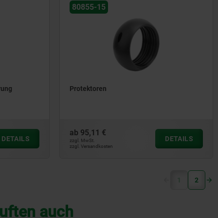
80855-15
rung
Protektoren
ab
95,11 €
DETAILS
DETAILS
zzgl. MwSt.
zzgl. Versandkosten
(current)
1
2
uften auch