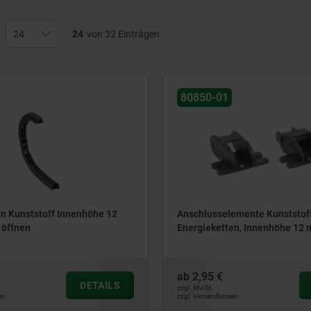
24
von 32 Einträgen
80850-01
en Kunststoff Innenhöhe 12
Anschlusselemente Kunststoff
 öffnen
Energieketten, Innenhöhe 12
ab
2,95 €
DETAILS
zzgl. MwSt.
en
zzgl. Versandkosten