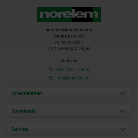
norelem Normelemente
GmbH & Co. KG
Volmarstraße 1
71706 Markgröningen
Zentrale
+49 7145 / 206-0
info@norelem.de
Unternehmen
Über uns
Downloads
Aktuelles
Dokumente
Service
Karriere