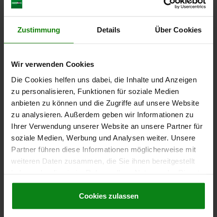
Thüringen und Sachsen
Deutschland
Zustimmung
Details
Über Cookies
Berner + Straller GmbH
norelem Normelemente GmbH & Co. KG
Stuttgarter Straße 31
Volmarstraße 1
Wir verwenden Cookies
01189 Dresden
Schweden
71706 Markgröningen
Telefon (0351) 65550-0
Die Cookies helfen uns dabei, die Inhalte und Anzeigen
Telefax (0351) 65550-60
zu personalisieren, Funktionen für soziale Medien
Tel. +49 7145 206-41
E-Mail
dresden@berner-straller.de
norelem AB
info@norelem.de
anbieten zu können und die Zugriffe auf unsere Website
Homepage
www.berner-straller.de
Wenngarn 443
Spanien
www.norelem.de
zu analysieren. Außerdem geben wir Informationen zu
193 91 Sigtuna
Ihrer Verwendung unserer Website an unsere Partner für
Tel. +46 814 15 00
soziale Medien, Werbung und Analysen weiter. Unsere
norelem Ibérica S.L.
info@norelem.se
Despacho D-11B
Partner führen diese Informationen möglicherweise mit
Österreich
www.norelem.se
Carrer del Pla, 166
weiteren Daten zusammen, die Sie ihnen bereitgestellt
08980 Sant Feliu de Llobregat
haben oder die sie im Rahmen Ihrer Nutzung der Dienste
(Barcelona)
norelem Normelemente GmbH
gesammelt haben.
Cookie Richtlinien
Hannesgrub Nord 31
Rumänien
Impressum
|
Datenschutz
|
AGB
Tel.
+34 936 819 067
Cookies zulassen
4911 Tumeltsham
info@norelem.es
www.norelem.es