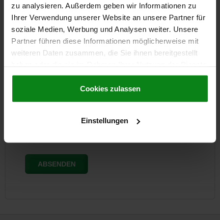
zu analysieren. Außerdem geben wir Informationen zu
Ihrer Verwendung unserer Website an unsere Partner für
soziale Medien, Werbung und Analysen weiter. Unsere
Partner führen diese Informationen möglicherweise mit
weiteren Daten zusammen, die Sie ihnen bereitgestellt
Jetzt zum norelem Newsletter
haben oder die sie im Rahmen Ihrer Nutzung der Dienste
anmelden
gesammelt haben.
Cookie Richtlinien
Erhalten Sie als Erstes Neuigkeiten zu unseren Produkten
Impressum
|
Datenschutz
|
AGB
Cookies zulassen
und Benachrichtigungen aus unserem Onlineshop!
Einstellungen