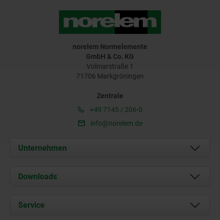
norelem Normelemente
GmbH & Co. KG
Volmarstraße 1
71706 Markgröningen
Zentrale
+49 7145 / 206-0
info@norelem.de
Unternehmen
Über uns
Downloads
Aktuelles
Dokumente
Service
Karriere
Kontakt