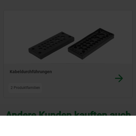
r, beispielsweise in individuell gefertigte Gehäuse, eignen sich die nor
rt werden, die Leitungsübergänge erhalten Abdichtung und Zugentlastu
Kabeldurchführungen
2 Produktfamilien
Andere Kunden kauften auch