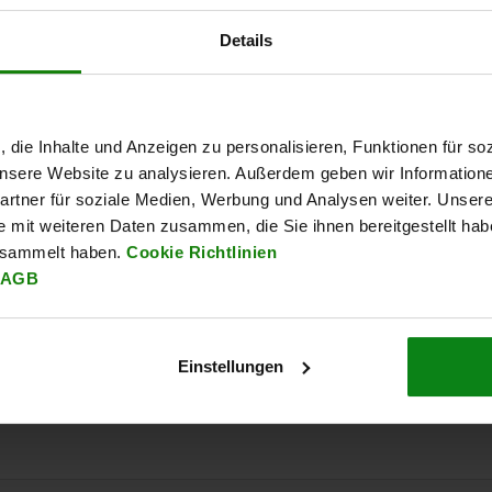
Details
, die Inhalte und Anzeigen zu personalisieren, Funktionen für so
hläuche
Verschraubungen für
 unsere Website zu analysieren. Außerdem geben wir Information
Schutzschläuche
rtner für soziale Medien, Werbung und Analysen weiter. Unsere
e mit weiteren Daten zusammen, die Sie ihnen bereitgestellt ha
esammelt haben.
Cookie Richtlinien
AGB
ab
0,92 €
DETAILS
zzgl. MwSt.
ten
zzgl. Versandkosten
Einstellungen