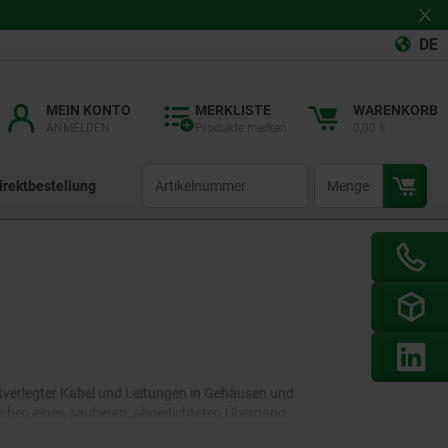
DE
MEIN KONTO
MERKLISTE
WARENKORB
ANMELDEN
Produkte merken
0,00 €
productCode
qty
irektbestellung
tverlegter Kabel und Leitungen in Gehäusen und
lichen einen sauberen, abgedichteten Übergang
Verschlussschrauben. Zur Ein- bzw. Durchführung