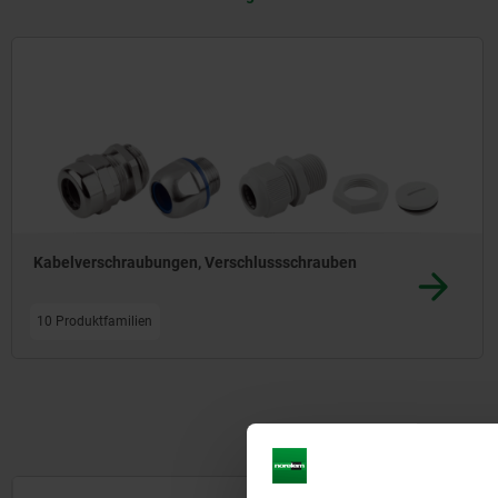
mehrerer Leitungen unterschiedlicher Durchmesse
Die Leitungen können ohne Vorstechen eingefüh
Kabelverschraubungen, Verschlussschrauben
10 Produktfamilien