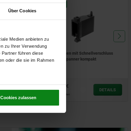
04627-05
Über Cookies
ziale Medien anbieten zu
en zu Ihrer Verwendung
 Partner führen diese
Erhöhungen mit Schnellverschluss
für Kraftspanner kompakt
ben oder die sie im Rahmen
ab
204,77 €
DETAILS
DETAILS
zzgl. MwSt.
zzgl. Versandkosten
Cookies zulassen