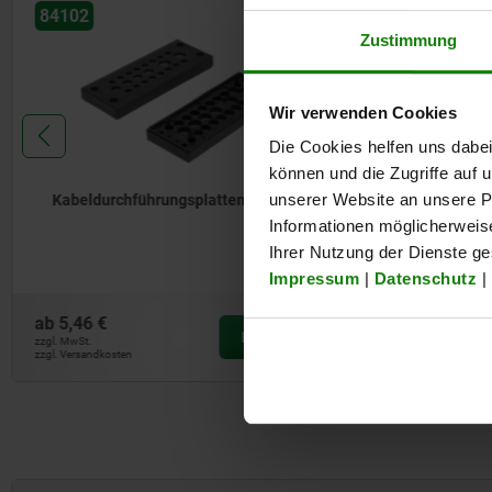
84102
Zustimmung
Wir verwenden Cookies
Die Cookies helfen uns dabei
Schutzsc
können und die Zugriffe auf
unserer Website an unsere Pa
Kabeldurchführungsplatten
Informationen möglicherweis
Ihrer Nutzung der Dienste g
Impressum
|
Datenschutz
|
ab
5,46 €
ab
5,17 €
DETAILS
zzgl. MwSt.
zzgl. MwSt.
zzgl. Versandkosten
zzgl. Versandkos