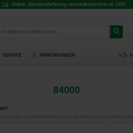
Online: Standardlieferung versandkostenfrei ab 100€
SERVICE
ANWENDUNGEN
D
84000
ngen
chraubungen und Kabeldurchführungen zur Einführung und Fixierung fes
aubungen liegen in verschiedenen Größen und Materialien vor. Sie ermög
ht genutzter Gehäusebohrungen bietet das Sortiment eine Vielzahl von 