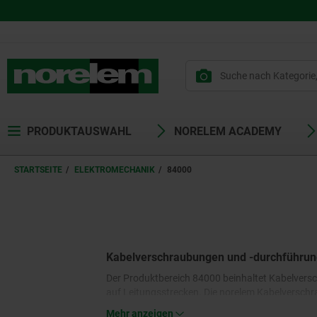
PRODUKTAUSWAHL
NORELEM ACADEMY
STARTSEITE
ELEKTROMECHANIK
84000
Kabelverschraubungen und -durchführu
Der Produktbereich 84000 beinhaltet Kabelvers
auf Leitungsstrecken. Die norelem Kabelverschr
der Leitung in das Gehäuse. Zum Verschluss nic
Mehr anzeigen