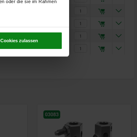
ben oder die sie im Rahmen
32,01 €
28,58 €
53,39 €
Cookies zulassen
46,50 €
03087