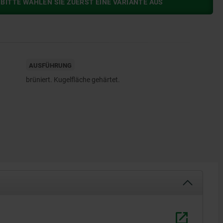
BITTE WÄHLEN SIE ZUERST EINE VARIANTE AUS
AUSFÜHRUNG
brüniert. Kugelfläche gehärtet.