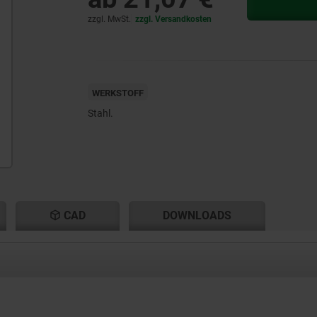
zzgl. MwSt.
zzgl. Versandkosten
WERKSTOFF
Stahl.
CAD
DOWNLOADS