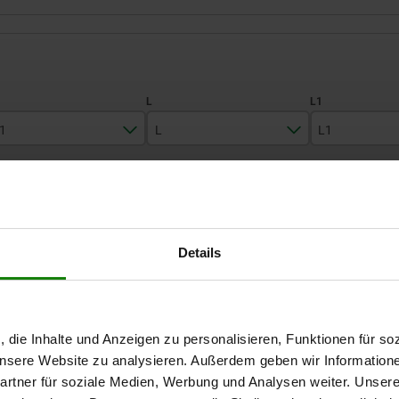
1
L
L1
4
10
1,5
TABELLE VERGRÖSSERN
6
14
2
8
17
2,5
Ab Lager lieferbar
mäßigen Abständen mehrmals täglich aktualisiert.
Details
In 1-2 Wochen lie
10
20
3
12
26
L
L1
N
R
S
, die Inhalte und Anzeigen zu personalisieren, Funktionen für so
 unsere Website zu analysieren. Außerdem geben wir Information
rtner für soziale Medien, Werbung und Analysen weiter. Unsere
10
1,5
4
2,5
7