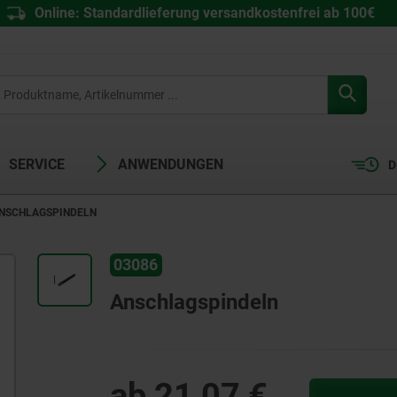
Online: Standardlieferung versandkostenfrei ab 100€
SERVICE
ANWENDUNGEN
D
NSCHLAGSPINDELN
03086
Anschlagspindeln
ab
21,07 €