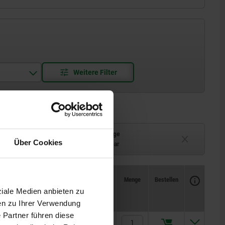
Lieferzeit auf Anfrage
Über Cookies
ferbar
Derzeit nicht lieferbar
Verfügbarkeit
CAD
Menge
Bestellen
W
Preis
ziale Medien anbieten zu
en zu Ihrer Verwendung
 Partner führen diese
21,07 €