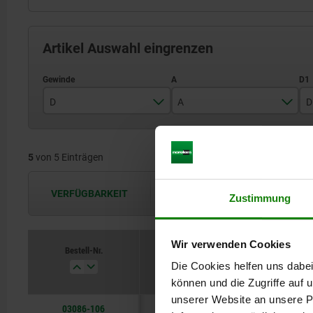
Artikel Auswahl eingrenzen
D
A
D
M6
50
5
von 5 Einträgen
M8
65
M10
85
VERFÜGBARKEIT
Die Verfügbarkeiten werden in regel
Zustimmung
M12
110
M16
130
Wir verwenden Cookies
Bestell-Nr.
D
A
D1
Die Cookies helfen uns dabei
können und die Zugriffe auf
unserer Website an unsere Pa
03086-106
M6
50
4