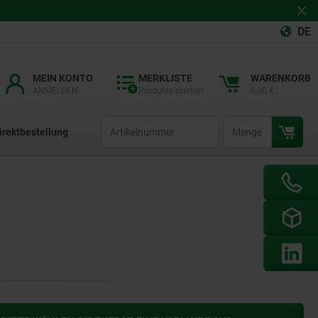
DE
MEIN KONTO
MERKLISTE
WARENKORB
ANMELDEN
Produkte merken
0,00 €
productCode
qty
irektbestellung