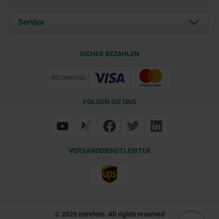
Aktuelles
Dokumente
Service
Karriere
Kontakt
CAD
SICHER BEZAHLEN
Lieferkonditionen
Web Support
Zertifizierung
FOLGEN SIE UNS
VERSANDDIENSTLEISTER
© 2026 norelem. All rights reserved