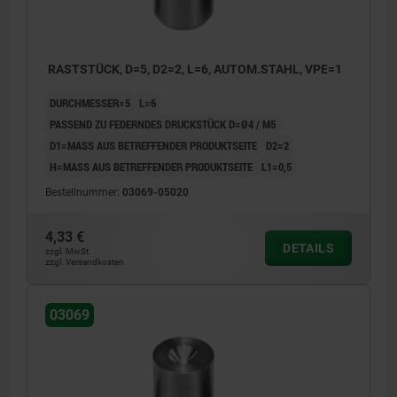
RASTSTÜCK, D=5, D2=2, L=6, AUTOM.STAHL, VPE=1
DURCHMESSER=5
L=6
PASSEND ZU FEDERNDES DRUCKSTÜCK D=Ø4 / M5
D1=MASS AUS BETREFFENDER PRODUKTSEITE
D2=2
H=MASS AUS BETREFFENDER PRODUKTSEITE
L1=0,5
Bestellnummer:
03069-05020
4,33 €
DETAILS
zzgl. MwSt.
zzgl. Versandkosten
03069