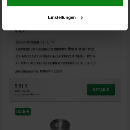
Einstellungen
RASTSTÜCK, D=12, D2=6, L=14, AUTOM.STAHL,
VPE=1
DURCHMESSER=12
L=14
PASSEND ZU FEDERNDES DRUCKSTÜCK D=Ø10 / M12
D1=MASS AUS BETREFFENDER PRODUKTSEITE
D2=6
H=MASS AUS BETREFFENDER PRODUKTSEITE
L1=1,5
Bestellnummer:
03069-12060
5,51 €
DETAILS
zzgl. MwSt.
zzgl. Versandkosten
03069