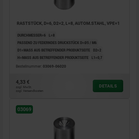
RASTSTÜCK, D=6, D2=2, L=8, AUTOM.STAHL, VPE=1
DURCHMESSER=6
L=8
PASSEND ZU FEDERNDES DRUCKSTÜCK D=Ø5 / M6
D1=MASS AUS BETREFFENDER PRODUKTSEITE
D2=2
H=MASS AUS BETREFFENDER PRODUKTSEITE
L1=0,7
Bestellnummer:
03069-06020
4,33 €
DETAILS
zzgl. MwSt.
zzgl. Versandkosten
03069