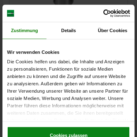
RASTSTÜCK, D=10, D2=4, L=12, AUTOM.STAHL,
VPE=1
Zustimmung
Details
Über Cookies
DURCHMESSER=10
L=12
PASSEND ZU FEDERNDES DRUCKSTÜCK D=Ø8 / M10
Wir verwenden Cookies
D1=MASS AUS BETREFFENDER PRODUKTSEITE
D2=4
H=MASS AUS BETREFFENDER PRODUKTSEITE
L1=1,2
Die Cookies helfen uns dabei, die Inhalte und Anzeigen
zu personalisieren, Funktionen für soziale Medien
Bestellnummer:
03069-10040
anbieten zu können und die Zugriffe auf unsere Website
zu analysieren. Außerdem geben wir Informationen zu
5,34 €
DETAILS
Ihrer Verwendung unserer Website an unsere Partner für
zzgl. MwSt.
zzgl. Versandkosten
soziale Medien, Werbung und Analysen weiter. Unsere
Partner führen diese Informationen möglicherweise mit
03069
weiteren Daten zusammen, die Sie ihnen bereitgestellt
haben oder die sie im Rahmen Ihrer Nutzung der Dienste
gesammelt haben.
Cookie Richtlinien
Impressum
|
Datenschutz
|
AGB
Cookies zulassen