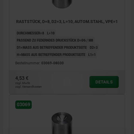
RASTSTÜCK, D=8, D2=3, L=10, AUTOM.STAHL, VPE=1
DURCHMESSER=8
L=10
PASSEND ZU FEDERNDES DRUCKSTÜCK D=Ø6 / M8
D1=MASS AUS BETREFFENDER PRODUKTSEITE
D2=3
H=MASS AUS BETREFFENDER PRODUKTSEITE
L1=1
Bestellnummer:
03069-08030
4,53 €
DETAILS
zzgl. MwSt.
zzgl. Versandkosten
03069