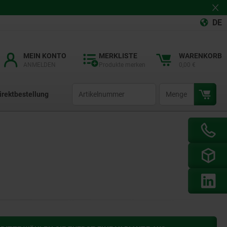
DE
MEIN KONTO
MERKLISTE
WARENKORB
ANMELDEN
Produkte merken
0,00 €
productCode
qty
irektbestellung