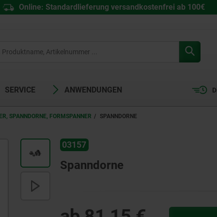
Online: Standardlieferung versandkostenfrei ab 100€
SERVICE
ANWENDUNGEN
D
ER, SPANNDORNE, FORMSPANNER
SPANNDORNE
03157
Spanndorne
ab
81,15 €