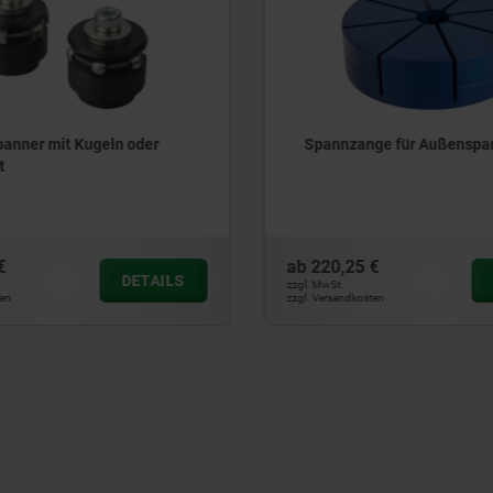
panner mit Kugeln oder
Spannzange für Außenspa
t
€
ab
220,25 €
DETAILS
zzgl. MwSt.
ten
zzgl. Versandkosten