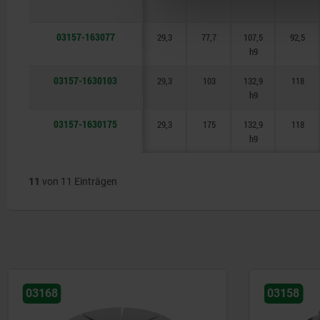
03157-163077
29,3
77,7
107,5
92,5
h9
03157-1630103
29,3
103
132,9
118
h9
03157-1630175
29,3
175
132,9
118
h9
11
von 11 Einträgen
03168
03158