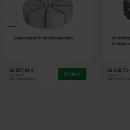
Spannzange für Innenspannung
Zentriers
Sechskan
ab
207,89 €
ab
238,73 
DETAILS
zzgl. MwSt.
zzgl. MwSt.
zzgl. Versandkosten
zzgl. Versandkos