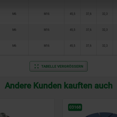
M6
M16
45,5
37,6
32,3
M6
M16
45,5
37,6
32,3
M6
M16
45,5
37,6
32,3
TABELLE VERGRÖSSERN
Andere Kunden kauften auch
03168