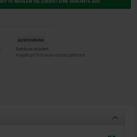
BITTE WÄHLEN SIE ZUERST EINE VARIANTE AUS
AUSFÜHRUNG
.
Gehäuse brüniert.
Kegelkopf-Schraube einsatzgehärtet.