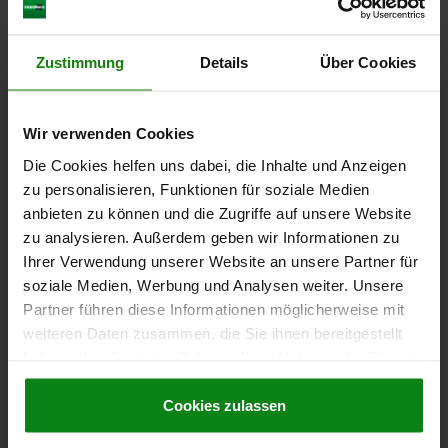
DOWNLOADS
3) Schaft
Andere Kunden kauften auch
Zustimmung
Details
Über Cookies
4) Querstift
5) Klemmschraube
6) Führungshülse
Wir verwenden Cookies
03315
7) Zylinderschraube
Die Cookies helfen uns dabei, die Inhalte und Anzeigen
zu personalisieren, Funktionen für soziale Medien
8) 1 Satz Führungshülsen
anbieten zu können und die Zugriffe auf unsere Website
zu analysieren. Außerdem geben wir Informationen zu
Ihrer Verwendung unserer Website an unsere Partner für
soziale Medien, Werbung und Analysen weiter. Unsere
Partner führen diese Informationen möglicherweise mit
it Innengewinde ähnlich DIN
Spannstift geschlitzt 
weiteren Daten zusammen, die Sie ihnen bereitgestellt
haben oder die sie im Rahmen Ihrer Nutzung der Dienste
gesammelt haben.
Cookie Richtlinien
Impressum
|
Datenschutz
|
AGB
Cookies zulassen
ab
0,27 €
DETAILS
zzgl. MwSt.