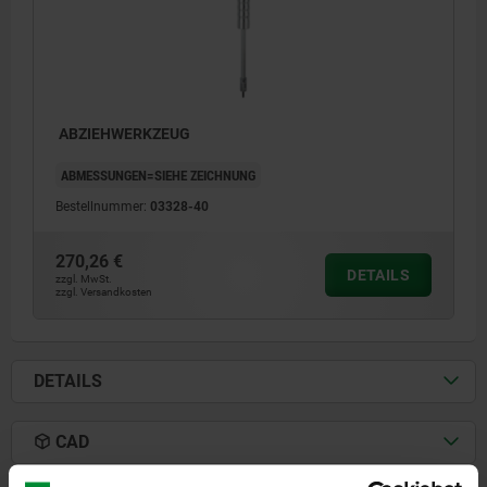
ABZIEHWERKZEUG
ABMESSUNGEN=SIEHE ZEICHNUNG
Bestellnummer:
03328-40
270,26 €
DETAILS
zzgl. MwSt.
zzgl. Versandkosten
DETAILS
CAD
1) Anschlag
2) Schlaggriff