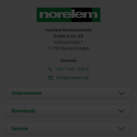
norelem Normelemente
GmbH & Co. KG
Volmarstraße 1
71706 Markgröningen
Zentrale
+49 7145 / 206-0
info@norelem.de
Unternehmen
Über uns
Downloads
Aktuelles
Dokumente
Service
Karriere