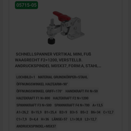
05715-05
SCHNELLSPANNER VERTIKAL MINI, FUß
WAAGRECHT F2=1200, VERSTELLB.
ANDRUCKSPINDEL M05X37, FORM:A, STAHL
VERZINKT, KOMP:KUNSTSTOFF ROT
LOCHBILD=1
MATERIAL GRUNDKÖRPER=STAHL
ÖFFNUNGSWINKEL HALTEARM=90°
ÖFFNUNGSWINKEL GRIFF=170°
HANDKRAFT FH N=50
HALTEKRAFT F1 N=800
HALTEKRAFT F2 N=1200
SPANNKRAFT F3 N=500
SPANNKRAFT F4 N=700
A=13,5
A1=26,2
B=15,9
B1=25,4
B2=9
B3=5
B5=2
B6=34
C=12,7
C1=7,9
D=4,4
H=36
LÄNGE=57
L1=30,8
L2=12,7
ANDRUCKSPINDEL=M5X37