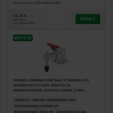
Bestellnummer:
05715-05-011200
13,74 €
DETAILS
zzgl. MwSt.
zzgl. Versandkosten
05715-05
SCHNELLSPANNER VERTIKAL STANDARD, FUß
WAAGRECHT F2=3400, VERSTELLB.
ANDRUCKSPINDEL M10X80, FORM:B, STAHL
VERZINKT, KOMP:KUNSTSTOFF ROT
LOCHBILD=4
MATERIAL GRUNDKÖRPER=STAHL
ÖFFNUNGSWINKEL HALTEARM=90°
ÖFFNUNGSWINKEL GRIFF=170°
HANDKRAFT FH N=200