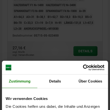
HALTEKRAFT F1 N=1400
HALTEKRAFT F2 N=3400
SPANNKRAFT F3 N=800
SPANNKRAFT F4 N=1800
A=39
A1=64,3
A3=31
B=38,1
B1=62,7
B2=18,3
B3=10,3
B5=3
B6=70
C=33,3
C1=19
D=7,9
H=91
LÄNGE=131,8
L1=67,5
L2=28
ANDRUCKSPINDEL=M10X80
Bestellnummer:
05715-05-023400
27,16 €
DETAILS
zzgl. MwSt.
zzgl. Versandkosten
05715-05
Zustimmung
Details
Über Cookies
Wir verwenden Cookies
Die Cookies helfen uns dabei, die Inhalte und Anzeigen