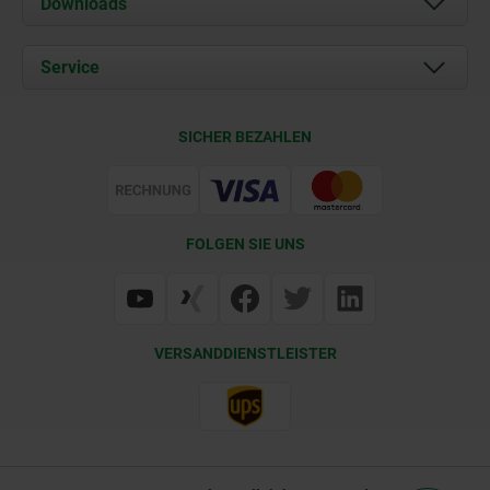
Downloads
Aktuelles
Dokumente
Service
Karriere
Kontakt
CAD
SICHER BEZAHLEN
Lieferkonditionen
Web Support
Zertifizierung
FOLGEN SIE UNS
VERSANDDIENSTLEISTER