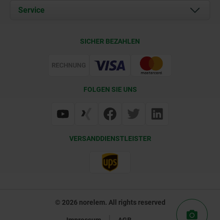
Dokumente
Service
Karriere
Kontakt
CAD
SICHER BEZAHLEN
Lieferkonditionen
Web Support
Zertifizierung
FOLGEN SIE UNS
VERSANDDIENSTLEISTER
© 2026 norelem. All rights reserved