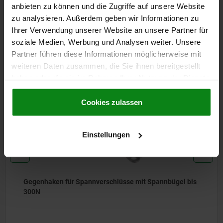
CAD
anbieten zu können und die Zugriffe auf unsere Website
zu analysieren. Außerdem geben wir Informationen zu
Ihrer Verwendung unserer Website an unsere Partner für
DOWNLOADS
soziale Medien, Werbung und Analysen weiter. Unsere
Andere Kunden kauften auch
Partner führen diese Informationen möglicherweise mit
weiteren Daten zusammen, die Sie ihnen bereitgestellt
haben oder die sie im Rahmen Ihrer Nutzung der Dienste
gesammelt haben.
Cookie Richtlinien
05525
Impressum
|
Datenschutz
|
AGB
Cookies zulassen
Einstellungen
it Spannbügel bis
Gegenhaken für Spannverschlüsse 
500N