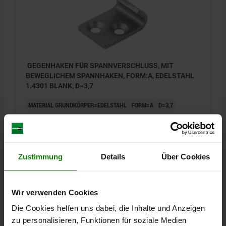
GEGENHAKEN FÜR SPANNVERSCHLUSS, MIT
BEWEGLICHEM SPANNHAKEN, FORM:A, EDELSTAHL
1.4301 BLANK, D=3,7
MATERIAL GRUNDKÖRPER=EDELSTAHL
FORM=A
D=3,7
Bestellnummer:
05550-9135212
0,84 €
DETAILS
zzgl. MwSt.
Zustimmung
Details
Über Cookies
zzgl. Versandkosten
Wir verwenden Cookies
DETAILS
Die Cookies helfen uns dabei, die Inhalte und Anzeigen
zu personalisieren, Funktionen für soziale Medien