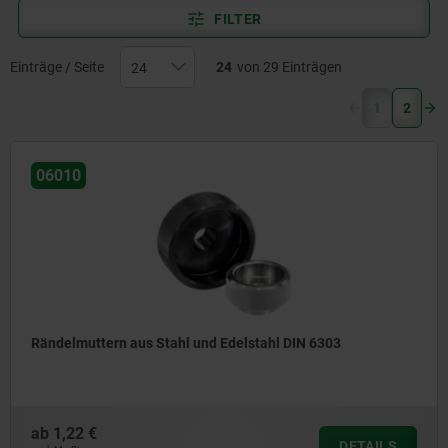
Rändelschrauben benötigen keine Werkzeuge für die Montage
FILTER
und sind für den Innen- sowie Außenbereich geeignet.
Einträge / Seite
24
von 29 Einträgen
(current)
1
2
06010
Rändelmuttern aus Stahl und Edelstahl DIN 6303
ab
1,22 €
DETAILS