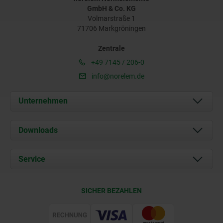
GmbH & Co. KG
Volmarstraße 1
71706 Markgröningen
Zentrale
+49 7145 / 206-0
info@norelem.de
Unternehmen
Über uns
Downloads
Aktuelles
Dokumente
Service
Karriere
Kontakt
CAD
SICHER BEZAHLEN
Lieferkonditionen
Web Support