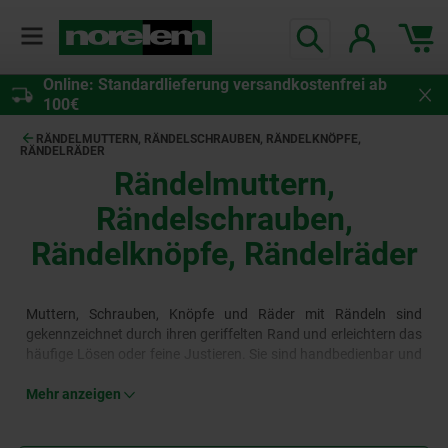
Online: Standardlieferung versandkostenfrei ab
100€
RÄNDELMUTTERN, RÄNDELSCHRAUBEN, RÄNDELKNÖPFE,
RÄNDELRÄDER
Rändelmuttern,
Rändelschrauben,
Rändelknöpfe, Rändelräder
Muttern, Schrauben, Knöpfe und Räder mit Rändeln sind
gekennzeichnet durch ihren geriffelten Rand und erleichtern das
häufige Lösen oder feine Justieren. Sie sind handbedienbar und
werden in Anwendungen wie der Befestigung von
Kamerastativen, der Höhenverstellung von Bürostühlen und der
Mehr anzeigen
Ausrichtung von Haushaltsgeräten verwendet. Rändelmutter
M10 aus korrosionsbeständigem Edelstahl und ähnliche