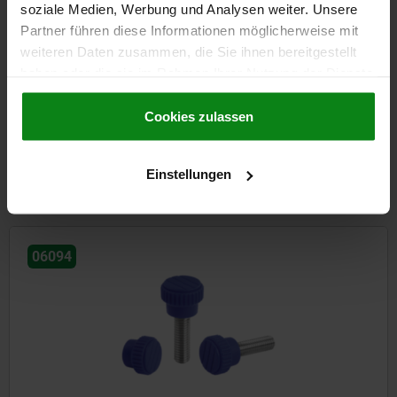
soziale Medien, Werbung und Analysen weiter. Unsere
Partner führen diese Informationen möglicherweise mit
weiteren Daten zusammen, die Sie ihnen bereitgestellt
haben oder die sie im Rahmen Ihrer Nutzung der Dienste
Rändelknöpfe Kunststoff, metall-detektierbar
gesammelt haben.
Cookie Richtlinien
Impressum
|
Datenschutz
|
AGB
Cookies zulassen
ab
5,41 €
DETAILS
Einstellungen
zzgl. MwSt.
zzgl. Versandkosten
06094