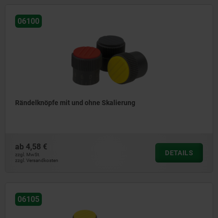
06100
Rändelknöpfe mit und ohne Skalierung
ab
4,58 €
DETAILS
zzgl. MwSt.
zzgl. Versandkosten
06105