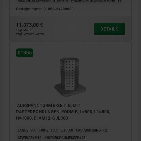
Bestellnummer:
01855-21280080
11.073,00 €
DETAILS
zzgl. MwSt.
zzgl. Versandkosten
01855
AUFSPANNTURM 6-SEITIG, MIT
RASTERBOHRUNGEN, FORM:B, L=800, L1=500,
H=1000, D1=M12, GJL300
LÄNGE=800
HÖHE=1000
L1=500
PASSBOHRUNG=12
GEWINDE=M12
INNENDURCHMESSER=25