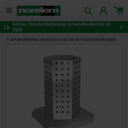
Online: Standardlieferung versandkostenfrei ab
100€
AUFSPANNTÜRME GRAUGUSS, 6-SEITIG, MIT RASTERBOHRUNGEN