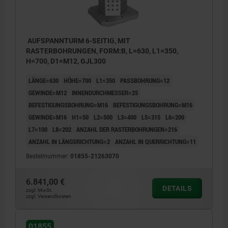
AUFSPANNTURM 6-SEITIG, MIT
RASTERBOHRUNGEN, FORM:B, L=630, L1=350,
H=700, D1=M12, GJL300
LÄNGE=630
HÖHE=700
L1=350
PASSBOHRUNG=12
GEWINDE=M12
INNENDURCHMESSER=25
BEFESTIGUNGSBOHRUNG=M16
BEFESTIGUNGSBOHRUNG=M16
GEWINDE=M16
H1=50
L2=500
L3=400
L5=315
L6=200
L7=100
L8=202
ANZAHL DER RASTERBOHRUNGEN=216
ANZAHL IN LÄNGSRICHTUNG=2
ANZAHL IN QUERRICHTUNG=11
Bestellnummer:
01855-21263070
6.841,00 €
DETAILS
zzgl. MwSt.
zzgl. Versandkosten
01855