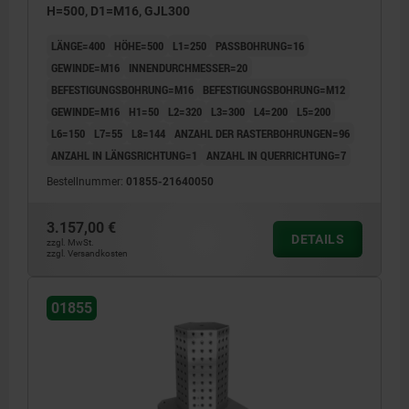
H=500, D1=M16, GJL300
LÄNGE=400
HÖHE=500
L1=250
PASSBOHRUNG=16
GEWINDE=M16
INNENDURCHMESSER=20
BEFESTIGUNGSBOHRUNG=M16
BEFESTIGUNGSBOHRUNG=M12
GEWINDE=M16
H1=50
L2=320
L3=300
L4=200
L5=200
L6=150
L7=55
L8=144
ANZAHL DER RASTERBOHRUNGEN=96
ANZAHL IN LÄNGSRICHTUNG=1
ANZAHL IN QUERRICHTUNG=7
Bestellnummer:
01855-21640050
3.157,00 €
DETAILS
zzgl. MwSt.
zzgl. Versandkosten
01855