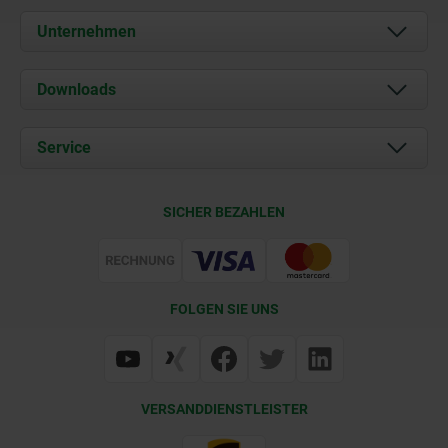
Unternehmen
Über uns
Downloads
Aktuelles
Dokumente
Service
Karriere
Kontakt
CAD
SICHER BEZAHLEN
Lieferkonditionen
Web Support
Zertifizierung
FOLGEN SIE UNS
VERSANDDIENSTLEISTER