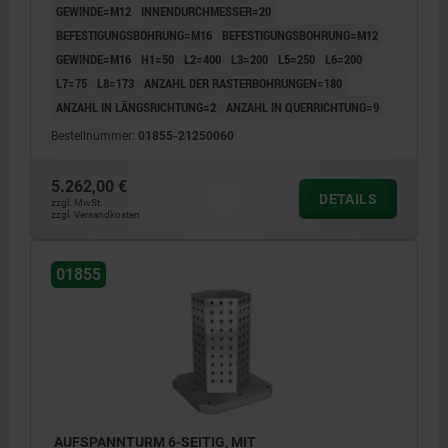
GEWINDE=M12
INNENDURCHMESSER=20
BEFESTIGUNGSBOHRUNG=M16
BEFESTIGUNGSBOHRUNG=M12
GEWINDE=M16
H1=50
L2=400
L3=200
L5=250
L6=200
L7=75
L8=173
ANZAHL DER RASTERBOHRUNGEN=180
ANZAHL IN LÄNGSRICHTUNG=2
ANZAHL IN QUERRICHTUNG=9
Bestellnummer:
01855-21250060
5.262,00 €
DETAILS
zzgl. MwSt.
zzgl. Versandkosten
01855
AUFSPANNTURM 6-SEITIG, MIT