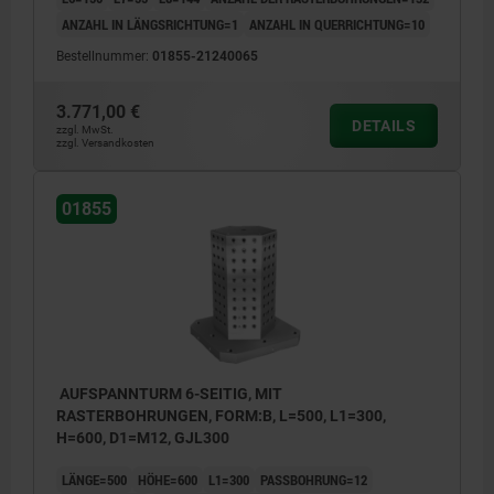
ANZAHL IN LÄNGSRICHTUNG=1
ANZAHL IN QUERRICHTUNG=10
Bestellnummer:
01855-21240065
3.771,00 €
DETAILS
zzgl. MwSt.
zzgl. Versandkosten
01855
AUFSPANNTURM 6-SEITIG, MIT
RASTERBOHRUNGEN, FORM:B, L=500, L1=300,
H=600, D1=M12, GJL300
LÄNGE=500
HÖHE=600
L1=300
PASSBOHRUNG=12