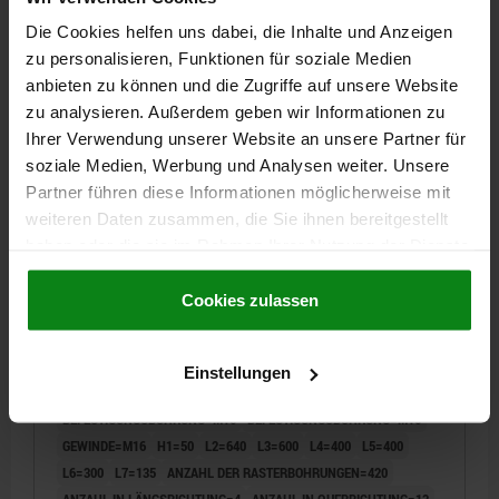
DETAILS
zzgl. MwSt.
zzgl. Versandkosten
Die Cookies helfen uns dabei, die Inhalte und Anzeigen
zu personalisieren, Funktionen für soziale Medien
anbieten zu können und die Zugriffe auf unsere Website
01855
zu analysieren. Außerdem geben wir Informationen zu
Ihrer Verwendung unserer Website an unsere Partner für
soziale Medien, Werbung und Analysen weiter. Unsere
Partner führen diese Informationen möglicherweise mit
weiteren Daten zusammen, die Sie ihnen bereitgestellt
haben oder die sie im Rahmen Ihrer Nutzung der Dienste
gesammelt haben.
Cookie Richtlinien
AUFSPANNTURM 6-SEITIG, MIT
Impressum
|
Datenschutz
|
AGB
Cookies zulassen
RASTERBOHRUNGEN, FORM:B, L=800, L1=500,
H=800, D1=M12, GJL300
LÄNGE=800
HÖHE=800
L1=500
PASSBOHRUNG=12
Einstellungen
GEWINDE=M12
INNENDURCHMESSER=25
BEFESTIGUNGSBOHRUNG=M16
BEFESTIGUNGSBOHRUNG=M16
GEWINDE=M16
H1=50
L2=640
L3=600
L4=400
L5=400
L6=300
L7=135
ANZAHL DER RASTERBOHRUNGEN=420
ANZAHL IN LÄNGSRICHTUNG=4
ANZAHL IN QUERRICHTUNG=13