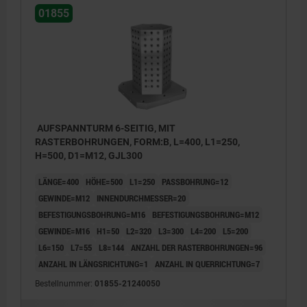
01855
AUFSPANNTURM 6-SEITIG, MIT
RASTERBOHRUNGEN, FORM:B, L=400, L1=250,
H=500, D1=M12, GJL300
LÄNGE=400
HÖHE=500
L1=250
PASSBOHRUNG=12
GEWINDE=M12
INNENDURCHMESSER=20
BEFESTIGUNGSBOHRUNG=M16
BEFESTIGUNGSBOHRUNG=M12
GEWINDE=M16
H1=50
L2=320
L3=300
L4=200
L5=200
L6=150
L7=55
L8=144
ANZAHL DER RASTERBOHRUNGEN=96
ANZAHL IN LÄNGSRICHTUNG=1
ANZAHL IN QUERRICHTUNG=7
1) Rasterbohrung
1) Rast
Bestellnummer:
01855-21240050
2) Durchgangsbohrung für Zylinderschraube DIN 912
2) Durc