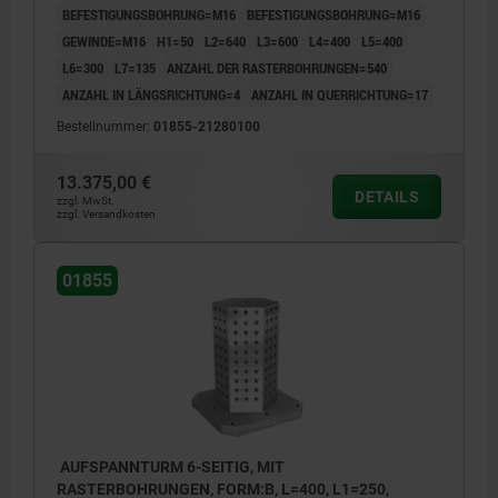
BEFESTIGUNGSBOHRUNG=M16
BEFESTIGUNGSBOHRUNG=M16
GEWINDE=M16
H1=50
L2=640
L3=600
L4=400
L5=400
L6=300
L7=135
ANZAHL DER RASTERBOHRUNGEN=540
ANZAHL IN LÄNGSRICHTUNG=4
ANZAHL IN QUERRICHTUNG=17
Bestellnummer:
01855-21280100
13.375,00 €
DETAILS
zzgl. MwSt.
zzgl. Versandkosten
01855
AUFSPANNTURM 6-SEITIG, MIT
RASTERBOHRUNGEN, FORM:B, L=400, L1=250,