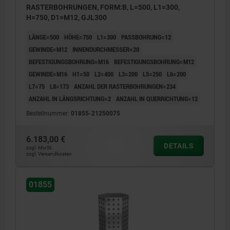
RASTERBOHRUNGEN, FORM:B, L=500, L1=300,
H=750, D1=M12, GJL300
LÄNGE=500
HÖHE=750
L1=300
PASSBOHRUNG=12
GEWINDE=M12
INNENDURCHMESSER=20
BEFESTIGUNGSBOHRUNG=M16
BEFESTIGUNGSBOHRUNG=M12
GEWINDE=M16
H1=50
L2=400
L3=200
L5=250
L6=200
L7=75
L8=173
ANZAHL DER RASTERBOHRUNGEN=234
ANZAHL IN LÄNGSRICHTUNG=2
ANZAHL IN QUERRICHTUNG=12
Bestellnummer:
01855-21250075
6.183,00 €
DETAILS
zzgl. MwSt.
zzgl. Versandkosten
01855