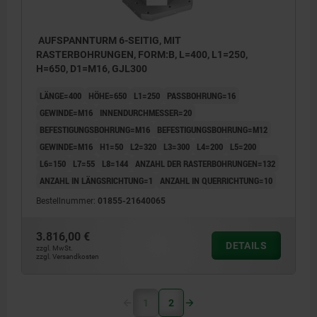
AUFSPANNTURM 6-SEITIG, MIT
RASTERBOHRUNGEN, FORM:B, L=400, L1=250,
H=650, D1=M16, GJL300
LÄNGE=400
HÖHE=650
L1=250
PASSBOHRUNG=16
GEWINDE=M16
INNENDURCHMESSER=20
BEFESTIGUNGSBOHRUNG=M16
BEFESTIGUNGSBOHRUNG=M12
GEWINDE=M16
H1=50
L2=320
L3=300
L4=200
L5=200
L6=150
L7=55
L8=144
ANZAHL DER RASTERBOHRUNGEN=132
ANZAHL IN LÄNGSRICHTUNG=1
ANZAHL IN QUERRICHTUNG=10
Bestellnummer:
01855-21640065
3.816,00 €
DETAILS
zzgl. MwSt.
zzgl. Versandkosten
1
2