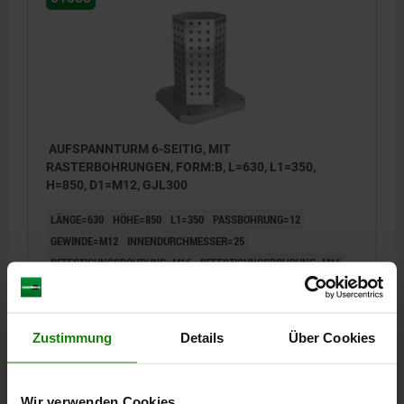
AUFSPANNTURM 6-SEITIG, MIT
RASTERBOHRUNGEN, FORM:B, L=630, L1=350,
H=850, D1=M12, GJL300
LÄNGE=630
HÖHE=850
L1=350
PASSBOHRUNG=12
GEWINDE=M12
INNENDURCHMESSER=25
BEFESTIGUNGSBOHRUNG=M16
BEFESTIGUNGSBOHRUNG=M16
GEWINDE=M16
H1=50
L2=500
L3=400
L5=315
L6=200
L7=100
L8=202
ANZAHL DER RASTERBOHRUNGEN=270
ANZAHL IN LÄNGSRICHTUNG=2
ANZAHL IN QUERRICHTUNG=14
Zustimmung
Details
Über Cookies
Bestellnummer:
01855-21263085
8.990,00 €
Wir verwenden Cookies