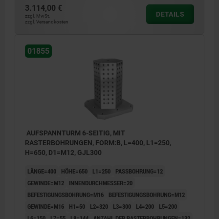
(D3/D4)
(D3/D4)
3.114,00 €
DETAILS
zzgl. MwSt.
zzgl. Versandkosten
01855
AUFSPANNTURM 6-SEITIG, MIT
RASTERBOHRUNGEN, FORM:B, L=400, L1=250,
H=650, D1=M12, GJL300
LÄNGE=400
HÖHE=650
L1=250
PASSBOHRUNG=12
GEWINDE=M12
INNENDURCHMESSER=20
BEFESTIGUNGSBOHRUNG=M16
BEFESTIGUNGSBOHRUNG=M12
GEWINDE=M16
H1=50
L2=320
L3=300
L4=200
L5=200
L6=150
L7=55
L8=144
ANZAHL DER RASTERBOHRUNGEN=132